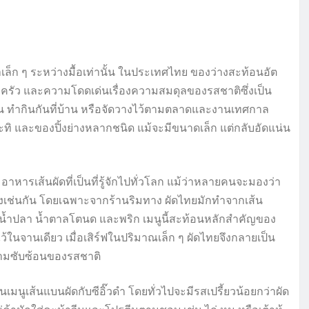
ก ๆ ระหว่างมื้อเท่านั้น ในประเทศไทย ของว่างสะท้อนอัต
บครัว และความโดดเด่นเรื่องความสมดุลของรสชาติซึ่งเป็น
น ทำกินกันที่บ้าน หรือจัดวางไว้ตามตลาดและงานเทศกาล
ทิ และของปิ้งย่างหลากชนิด แม้จะมีขนาดเล็ก แต่กลับอัดแน่น
อาหารเส้นผัดที่เป็นที่รู้จักไปทั่วโลก แม้ว่าหลายคนจะมองว่า
างเช่นกัน โดยเฉพาะจากร้านริมทาง ผัดไทยมักทำจากเส้น
สมะขาม น้ำปลา น้ำตาลโตนด และพริก เมนูนี้สะท้อนหลักสำคัญของ
ในจานเดียว เมื่อเสิร์ฟในปริมาณเล็ก ๆ ผัดไทยจึงกลายเป็น
ความซับซ้อนของรสชาติ
ป็นเมนูเส้นแบนผัดกับซีอิ๊วดำ โดยทั่วไปจะมีรสเปรี้ยวน้อยกว่าผัด