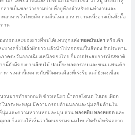
้ามักใส่คะน้าจีนและโปรตีนตามชอบ เช่น ไก่ หมู หรือเต้าหู้
งก็กลายเป็นของว่างยามบ่ายที่อยู่ท้องสำหรับคนทำงานและ
ระเภทอาหารในไทยมีความลื่นไหล อาหารจานหนึ่งอาจเป็นทั้งมื้อ
ระทาน
องทอดและของย่างที่พบได้แทบทุกแห่ง
ทอดมันปลา
หรือเค้ก
างครั้งใส่ถั่วฝักยาว แล้วนำไปทอดจนเป็นสีทอง รับประทาน
ากภาคตะวันออกเฉียงเหนือของไทย ก็มอบประสบการณ์รสชาติ
จากนี้ยังมีของย่างเสียบไม้ ปอเปี๊ยะทอดกรอบ และขนมแพนเค้ก
ารเหล่านี้เหมาะกับชีวิตคนเมืองที่เร่งรีบ แต่ก็ยังคงเชื่อม
นวนมากทำจากกะทิ ข้าวเหนียว น้ำตาลโตนด ใบเตย เผือก
ี่ทำในกระทะหลุม มีความกรอบด้านนอกและนุ่มครีมด้านใน
ัมผัสที่นุ่มและความหวานหอมละมุน ส่วน
ทองหยิบ
ทองหยอด
และ
ตุเกส ก็แสดงให้เห็นว่าวัฒนธรรมขนมไทยเปิดรับอิทธิพลจาก