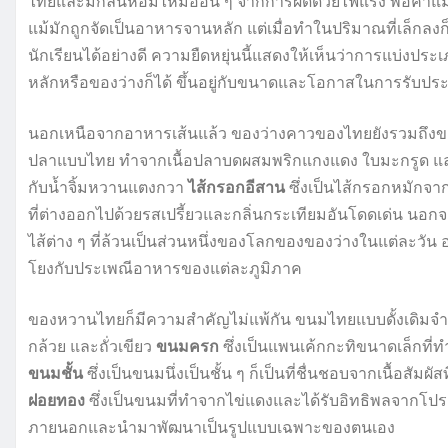
ไทยและมีกลิ่นหอมไหม้อ่อน ๆ จากการผัดด้วยไฟแรง พ่อค้าแม่ค
แม้มักถูกจัดเป็นอาหารจานหลัก แต่เมื่อทำในปริมาณที่เล็กล
นักเรียนได้อย่างดี ความยืดหยุ่นนี้แสดงให้เห็นว่าการแบ่งป
หลักหรือของว่างก็ได้ ขึ้นอยู่กับขนาดและโอกาสในการรับป
นอกเหนือจากอาหารเส้นแล้ว ของว่างคาวของไทยยังรวมถึงข
ปลาแบบไทย ทำจากเนื้อปลาบดผสมพริกแกงแดง ใบมะกรูด และบ
กับน้ำจิ้มหวานแตงกวา
ไส้กรอกอีสาน
ซึ่งเป็นไส้กรอกหมักจ
ที่ต่างออกไปด้วยรสเปรี้ยวและกลิ่นกระเทียมอันโดดเด่น นอก
ไส้ต่าง ๆ ที่ล้วนเป็นส่วนหนึ่งของโลกของของว่างในแต่ละวัน อาห
โยงกับประเพณีอาหารของแต่ละภูมิภาค
ของหวานไทยก็มีความสำคัญไม่แพ้กัน ขนมไทยแบบดั้งเดิมจำ
กล้วย และถั่วเขียว
ขนมครก
ซึ่งเป็นแพนเค้กกะทิขนาดเล็กท
ขนมชั้น
ซึ่งเป็นขนมนึ่งเป็นชั้น ๆ ก็เป็นที่ชื่นชอบจากเนื้อส
ฝอยทอง
ซึ่งเป็นขนมที่ทำจากไข่แดงและได้รับอิทธิพลจากโปร
ภายนอกและนำมาพัฒนาเป็นรูปแบบเฉพาะของตนเอง