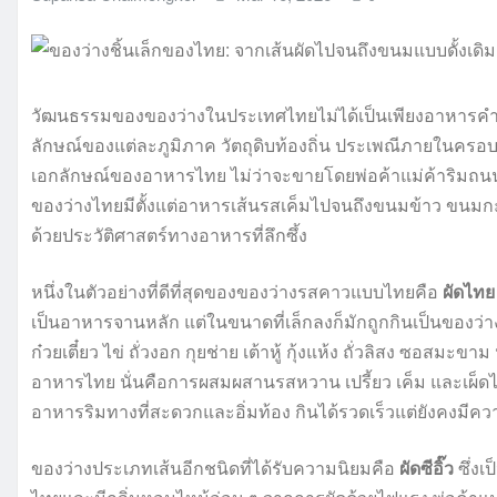
วัฒนธรรมของของว่างในประเทศไทยไม่ได้เป็นเพียงอาหารคำเล็
ลักษณ์ของแต่ละภูมิภาค วัตถุดิบท้องถิ่น ประเพณีภายในครอ
เอกลักษณ์ของอาหารไทย ไม่ว่าจะขายโดยพ่อค้าแม่ค้าริมถน
ของว่างไทยมีตั้งแต่อาหารเส้นรสเค็มไปจนถึงขนมข้าว ขนมกะ
ด้วยประวัติศาสตร์ทางอาหารที่ลึกซึ้ง
หนึ่งในตัวอย่างที่ดีที่สุดของของว่างรสคาวแบบไทยคือ
ผัดไทย
เป็นอาหารจานหลัก แต่ในขนาดที่เล็กลงก็มักถูกกินเป็นของว่
ก๋วยเตี๋ยว ไข่ ถั่วงอก กุยช่าย เต้าหู้ กุ้งแห้ง ถั่วลิสง ซอ
อาหารไทย นั่นคือการผสมผสานรสหวาน เปรี้ยว เค็ม และเผ็ดไว้
อาหารริมทางที่สะดวกและอิ่มท้อง กินได้รวดเร็วแต่ยังคงมี
ของว่างประเภทเส้นอีกชนิดที่ได้รับความนิยมคือ
ผัดซีอิ๊ว
ซึ่งเ