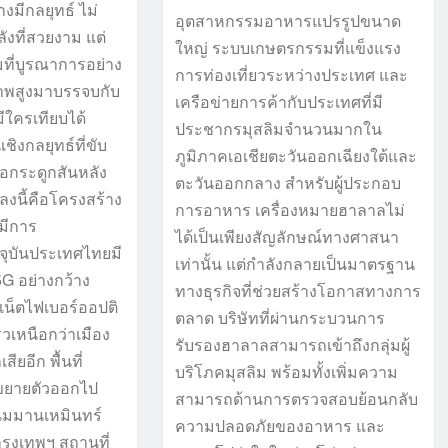
งมีกลยุทธ์ ไม่
อุตสาหกรรมอาหารแปรรูปขนาด
ังที่สวยงาม แต่
ใหญ่ ระบบเกษตรกรรมที่แข็งแรง
ที่บูรณาการอย่าง
การท่องเที่ยวระหว่างประเทศ และ
ภาพสูงมาบรรจบกับ
เครือข่ายการค้ากับประเทศที่มี
มีใครเทียบได้
ประชากรมุสลิมจำนวนมากใน
ชิงกลยุทธ์ที่ขับ
ภูมิภาคเอเชียตะวันออกเฉียงใต้และ
่อกระดูกสันหลัง
ตะวันออกกลาง สำหรับผู้ประกอบ
งนี้คือโครงสร้าง
การอาหาร เครื่องหมายฮาลาลไม่
่มีการ
ได้เป็นเพียงสัญลักษณ์ทางศาสนา
จุบันประเทศไทยมี
เท่านั้น แต่กำลังกลายเป็นมาตรฐาน
G อย่างกว้าง
ทางธุรกิจที่ช่วยสร้างโอกาสทางการ
เน็ตไฟเบอร์ออปติ
ตลาด บริษัทที่ผ่านกระบวนการ
็วเหนือกว่าเมือง
รับรองฮาลาลสามารถเข้าถึงกลุ่มผู้
ยอีก พื้นที่
บริโภคมุสลิม พร้อมทั้งเพิ่มความ
้ขยายตัวออกไป
สามารถด้านการตรวจสอบย้อนกลับ
ิมมานเหมินทร์
ความปลอดภัยของอาหาร และ
รุงเทพฯ สถานที่