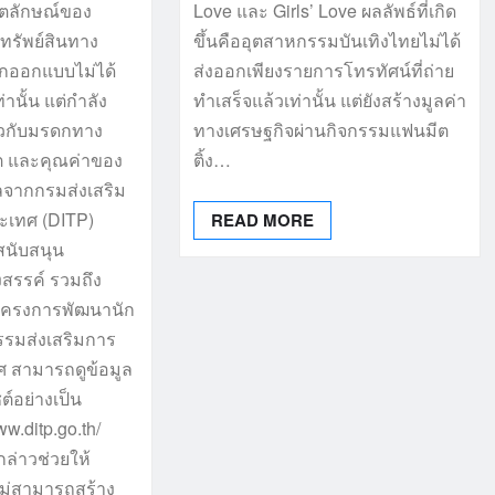
อัตลักษณ์ของ
Love และ Girls’ Love ผลลัพธ์ที่เกิด
ทรัพย์สินทาง
ขึ้นคืออุตสาหกรรมบันเทิงไทยไม่ได้
 นักออกแบบไม่ได้
ส่งออกเพียงรายการโทรทัศน์ที่ถ่าย
ท่านั้น แต่กำลัง
ทำเสร็จแล้วเท่านั้น แต่ยังสร้างมูลค่า
่ยวกับมรดกทาง
ทางเศรษฐกิจผ่านกิจกรรมแฟนมีต
ิต และคุณค่าของ
ติ้ง…
ลจากกรมส่งเสริม
ะเทศ (DITP)
READ MORE
สนับสนุน
สรรค์ รวมถึง
นโครงการพัฒนานัก
รมส่งเสริมการ
ศ สามารถดูข้อมูล
ไซต์อย่างเป็น
w.ditp.go.th/
ล่าวช่วยให้
ม่สามารถสร้าง