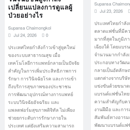
Supansa Chaimon
เปลี่ยนแปลงการดูแลผู้
Jul 23, 2026
ป่วยอย่างไร
ประเทศไทยกำลังก
Supansa Chaimongkol
ตลาดแฟชั่นที่มีค
Jul 24, 2026
0
มากที่สุดในภูมิภ
เฉียงใต้ โดยแบรน
ประเทศไทยกำลังก้าวเข้าสู่ยุคใหม่
จำนวนมากกำลังเป
ของระบบสาธารณสุข เมื่อ
ประกอบทางวัฒนธร
เทคโนโลยีการแพทย์กลายเป็นปัจจัย
กลายเป็นอัตลักษณ
สำคัญในการเพิ่มประสิทธิภาพการ
แตกต่างจากบริษัท
รักษา การวินิจฉัยโรค และการเข้า
แข่งขันด้วยขนาด
ถึงบริการสุขภาพของประชาชน
แบรนด์แฟชั่นไท
การพัฒนาอุปกรณ์ทางการแพทย์
ความสำคัญกับคว
ระบบวินิจฉัยอัจฉริยะ และ
งานฝีมือ และการ
แพลตฟอร์มสุขภาพดิจิทัล ไม่เพียง
สัมพันธ์ทางอารมณ
ช่วยยกระดับการรักษาภายใน
พัฒนาแบรนด์แฟชั
ประเทศ แต่ยังเสริมความสามารถ