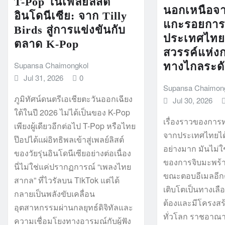
T-Pop ในเพลย์ลิสต์
นอกเหนือจ
อินโดนีเซีย: จาก Tilly
แกะรอยการ
Birds สู่การแข่งขันกับ
ประเทศไท
ตลาด K-Pop
สวรรค์แห่
Supansa Chaimongkol
ทางไกลระด
Jul 31, 2026
0
Supansa Chaimon
ภูมิทัศน์ดนตรีเอเชียตะวันออกเฉียง
Jul 30, 2026
ใต้ในปี 2026 ไม่ได้เป็นของ K-Pop
เรื่องราวของกา
เพียงผู้เดียวอีกต่อไป T-Pop หรือไทย
จากประเทศไทยได
ป๊อปได้แผ่อิทธิพลเข้าสู่เพลย์ลิสต์
อย่างมาก มันไม่ใ
ของวัยรุ่นอินโดนีเซียอย่างต่อเนื่อง
ของการจิบมะพร้า
นี่ไม่ใช่แค่ปรากฏการณ์ “เพลงไทย
ขณะตอบอีเมลอีกต
สากล” ที่ไวรัลบน TikTok แต่ได้
เติบโตเป็นทางเลือ
กลายเป็นพลังขับเคลื่อน
ต้องและมีโครงสร
อุตสาหกรรมผ่านกลยุทธ์ดิจิทัลและ
ทั่วโลก ราชอาณา
ความเชื่อมโยงทางอารมณ์กับผู้ฟัง