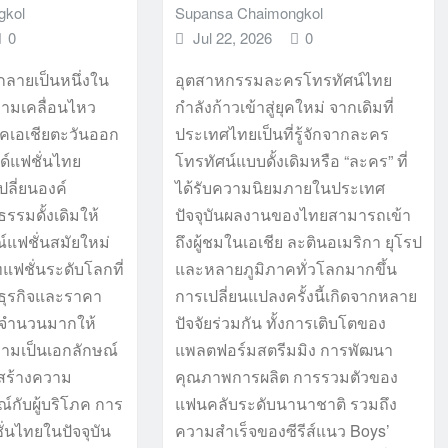
gkol
Supansa Chaimongkol
0
Jul 22, 2026
0
ลายเป็นหนึ่งใน
อุตสาหกรรมละครโทรทัศน์ไทย
วามเคลื่อนไหว
กำลังก้าวเข้าสู่ยุคใหม่ จากเดิมที่
าคเอเชียตะวันออก
ประเทศไทยเป็นที่รู้จักจากละคร
ด์แฟชั่นไทย
โทรทัศน์แบบดั้งเดิมหรือ “ละคร” ที่
ลี่ยนองค์
ได้รับความนิยมภายในประเทศ
รมดั้งเดิมให้
ปัจจุบันผลงานของไทยสามารถเข้า
์แฟชั่นสมัยใหม่
ถึงผู้ชมในเอเชีย ละตินอเมริกา ยุโรป
แฟชั่นระดับโลกที่
และหลายภูมิภาคทั่วโลกมากขึ้น
ธุรกิจและราคา
การเปลี่ยนแปลงครั้งนี้เกิดจากหลาย
ยจำนวนมากให้
ปัจจัยร่วมกัน ทั้งการเติบโตของ
ามเป็นเอกลักษณ์
แพลตฟอร์มสตรีมมิง การพัฒนา
สร้างความ
คุณภาพการผลิต การรวมตัวของ
์กับผู้บริโภค การ
แฟนคลับระดับนานาชาติ รวมถึง
่นไทยในปัจจุบัน
ความสำเร็จของซีรีส์แนว Boys’