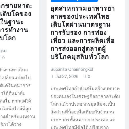
ากชายหาด:
อุตสาหกรรมอาหารฮา
เติบโตของ
ลาลของประเทศไทย
ยในฐานะ
เติบโตผ่านมาตรฐาน
งการทำงาน
การรับรอง การท่อง
ับโลก
เที่ยว และการผลิตเพื่อ
การส่งออกสู่ตลาดผู้
gkol
บริโภคมุสลิมทั่วโลก
0
Supansa Chaimongkol
รทำงานทางไกล
Jul 27, 2026
0
้เปลี่ยนแปลงไป
ช่แค่จินตนาการ
ประเทศไทยกำลังเสริมสร้างบทบาท
วใต้ต้นปาล์ม
ของตนเองในเศรษฐกิจฮาลาลระดับ
่อไป หากแต่ได้
โลก แม้ว่าประชากรมุสลิมจะเป็น
กไลฟ์สไตล์ที่ถูก
สัดส่วนที่น้อยเมื่อเทียบกับจำนวน
้างสำหรับแรงงาน
ประชากรทั้งหมดของประเทศ แต่
จักรได้วาง
ประเทศไทยมีข้อได้เปรียบจาก