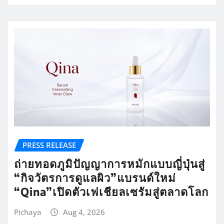
PRESS RELEASE
ถ่ายทอดภูมิปัญญาการหมักแบบญี่ปุ่นสู่
“กิจวัตรการดูแลผิว”แบรนด์ใหม่
“Qina”เปิดตัวเฟเชียลเซรัมสู่ตลาดโลก
Pichaya
Aug 4, 2026