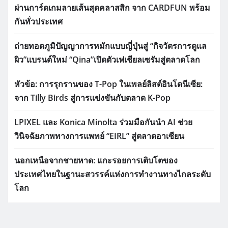
ผ่านการ์ดเกมลายเส้นสุดคลาสสิก จาก CARDFUN พร้อม
กันทั่วประเทศ
ถ่ายทอดภูมิปัญญาการหมักแบบญี่ปุ่นสู่ “กิจวัตรการดูแล
ผิว”แบรนด์ใหม่ “Qina”เปิดตัวเฟเชียลเซรัมสู่ตลาดโลก
หัวข้อ: การรุกรานของ T-Pop ในเพลย์ลิสต์อินโดนีเซีย:
จาก Tilly Birds สู่การแข่งขันกับตลาด K-Pop
LPIXEL และ Konica Minolta ร่วมมือกันนำ AI ช่วย
วินิจฉัยภาพทางการแพทย์ “EIRL” สู่ตลาดอาเซียน
นอกเหนือจากชายหาด: แกะรอยการเติบโตของ
ประเทศไทยในฐานะสวรรค์แห่งการทำงานทางไกลระดับ
โลก