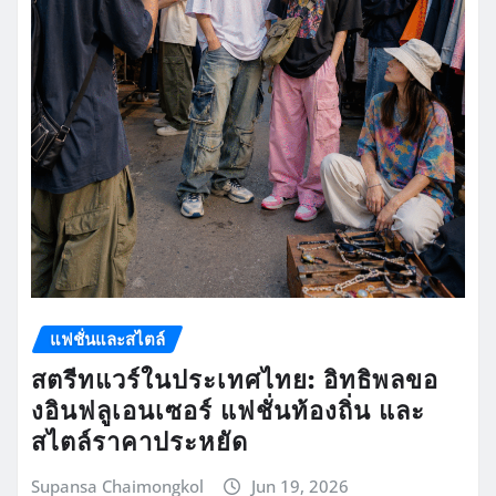
แฟชั่นและสไตล์
สตรีทแวร์ในประเทศไทย: อิทธิพลขอ
งอินฟลูเอนเซอร์ แฟชั่นท้องถิ่น และ
สไตล์ราคาประหยัด
Supansa Chaimongkol
Jun 19, 2026