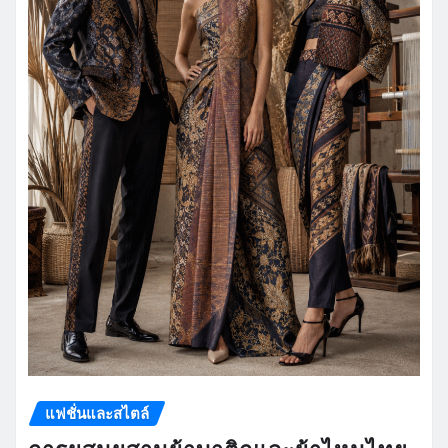
แฟชั่นและสไตล์