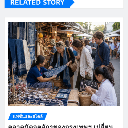
RELATED STORY
แฟชั่นและสไตล์
ตลาดนัดจตุจักรของกรุงเทพฯ เปลี่ยน