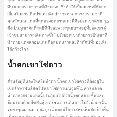
ทึบ และบรรยากาศที่เงียบสงบ ซึ่งทำให้เป็นสถานที่ที่ยอด
เยี่ยมในการเดินป่าและเดินสำรวจท่ามกลางธรรมชาติ
คุณลักษณะเด่นที่สุดของอุทยานแห่งนี้คือยอดเขาคิชฌกุฏ
ซึ่งเป็นภูเขาศักดิ์สิทธิ์ที่มีรอยพระพุทธบาทอยู่ที่ยอดเขา ผู้
เข้าชมสามารถเดินทางขึ้นไปยังยอดเขาด้วยการปีนเขาที่
ท้าทาย แต่ผลตอบแทนคือลมหนาวและทิวทัศน์ที่มองเห็น
ได้กว้างไกล
น้ำตกเขาโซ่ดาว
สำหรับผู้ที่หลงใหลในน้ำตก น้ำตกเขาโซ่ดาวที่ตั้งอยู่ใน
เขตรักษาพันธุ์สัตว์ป่าเขาโซ่ดาวเป็นจุดที่ไม่ควรพลาด
น้ำตกสวยงามแห่งนี้ประกอบไปด้วยน้ำตกหลายชั้นและ
ล้อมรอบด้วยพืชพันธุ์เขตร้อน การเดินทางไปยังน้ำตกนั้น
จะพาคุณผ่านป่าที่สมบูรณ์ และมีโอกาสพบเห็นสัตว์ป่าพื้น
เมือง เช่น ลิง นก และผีเสื้อ น้ำตกที่เย็นสบายจะเชิญชวน