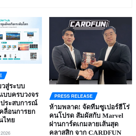
E
วสู่ระบบ
นแบบครบวงจร
PRESS RELEASE
ำประสบการณ์
ห้ามพลาด! จัดทีมซูเปอร์ฮีโร่
เคลื่อนการยก
คนโปรด สัมผัสกับ Marvel
ลในไทย
ผ่านการ์ดเกมลายเส้นสุด
คลาสสิก จาก CARDFUN
 2026