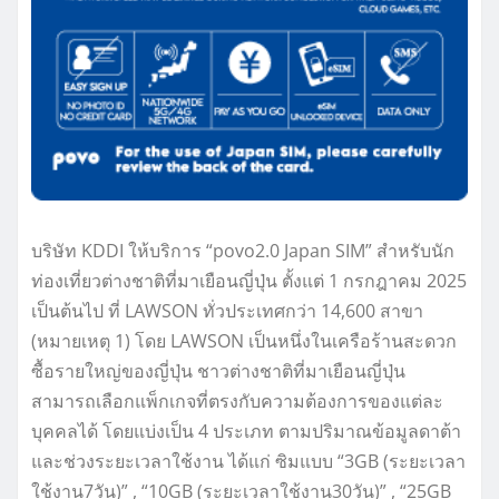
บริษัท KDDI ให้บริการ “povo2.0 Japan SIM” สำหรับนัก
ท่องเที่ยวต่างชาติที่มาเยือนญี่ปุ่น ตั้งแต่ 1 กรกฎาคม 2025
เป็นต้นไป ที่ LAWSON ทั่วประเทศกว่า 14,600 สาขา
(หมายเหตุ 1) โดย LAWSON เป็นหนึ่งในเครือร้านสะดวก
ซื้อรายใหญ่ของญี่ปุ่น ชาวต่างชาติที่มาเยือนญี่ปุ่น
สามารถเลือกแพ็กเกจที่ตรงกับความต้องการของแต่ละ
บุคคลได้ โดยแบ่งเป็น 4 ประเภท ตามปริมาณข้อมูลดาต้า
และช่วงระยะเวลาใช้งาน ได้แก่ ซิมแบบ “3GB (ระยะเวลา
ใช้งาน7วัน)” , “10GB (ระยะเวลาใช้งาน30วัน)” , “25GB