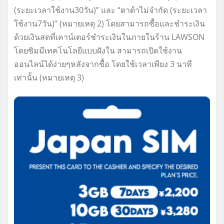
(ระยะเวลาใช้งาน30วัน)” และ “ดาต้าไม่จำกัด (ระยะเวลา
ใช้งาน7วัน)” (หมายเหตุ 2) โดยสามารถซื้อและชำระเงิน
ด้วยเงินสดที่เคาน์เตอร์ชำระเงินในภายในร้าน LAWSON
โดยซิมมีเทคโนโลยีแบบฝังใน สามารถเปิดใช้งาน
ออนไลน์ได้ง่ายๆหลังจากซื้อ โดยใช้เวลาเพียง 3 นาที
เท่านั้น (หมายเหตุ 3)