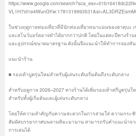
https://www.google.com/search?sca_esv=01b16418dc22f
VL1H7id1e4WunGYw:1781319993531&si=AL3DRZEsm
ในช่วงฤดูกาลท่องเที่ยวที่มีนักท่องเที่ยวหนาแน่นของฮาคุบะ 
และสโนว์บอร์ดอาจทำได้ยากกว่าปกติ โดยในแต่ละปีทางร้านม
และอุปกรณ์ขนาดมาตรฐาน ดังนั้นจึงแนะนำให้ทำการจองทันที
แนะนำร้าน
■ รองเท้าบูตรุ่นใหม่สำหรับผู้เล่นระดับเริ่มต้นถึงระดับกลาง
สำหรับฤดูกาล 2026–2027 ทางร้านได้เพิ่มรองเท้าสกีบูตรุ่
สำหรับทั้งผู้เริ่มต้นและผู้เล่นระดับกลาง
โดยให้ความสำคัญกับความสะดวกในการสวมใส่ ความกระชับพอดี และก
สัมผัสบรรยากาศบนลานหิมะมานาน สามารถรับคำแนะนำจากพ
การเล่นได้