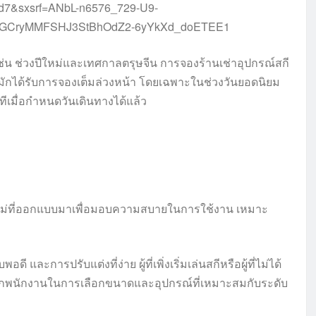
4d7&sxsrf=ANbL-n6576_729-U9-
MGCryMMFSHJ3StBhOdZ2-6yYkXd_doETEE1
เช่น ช่วงปีใหม่และเทศกาลตรุษจีน การจองร้านเช่าอุปกรณ์สกี
ักได้รับการจองเต็มล่วงหน้า โดยเฉพาะในช่วงวันยอดนิยม
เมื่อกำหนดวันเดินทางได้แล้ว
นใหม่ที่ออกแบบมาเพื่อมอบความสบายในการใช้งาน เหมาะ
ารปรับแต่งที่ง่าย ผู้ที่เพิ่งเริ่มเล่นสกีหรือผู้ที่ไม่ได้
นักงานในการเลือกขนาดและอุปกรณ์ที่เหมาะสมกับระดับ