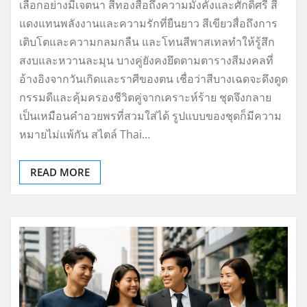
เลือกอย่างมีเจตนา สีทองสื่อถึงความมั่งคั่งและศักดิ์ศรี สี
แดงแทนพลังงานและความรักที่ยืนยาว สีเขียวสื่อถึงการ
เติบโตและความกลมกลืน และโทนสีพาสเทลทำให้รู้สึก
สงบและหวานละมุน บางคู่ยังคงยึดตามตารางสีมงคลที่
อ้างอิงจากวันเกิดและราศีของตน เชื่อว่าสีบางเฉดจะดึงดูด
กรรมดีและคุ้มครองชีวิตคู่จากเคราะห์ร้าย ชุดจึงกลาย
เป็นเหมือนคำอวยพรที่สวมใส่ได้ รูปแบบของชุดก็มีความ
หมายไม่แพ้กัน สไตล์ Thai…
READ MORE