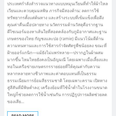
ประเทศกำลังสำรวจแนวทางแบบหมุนเวียนที่ทำให้ผ้าไหล
เวียนและควบคุมมลพิษ ภารกิจมีสองด้าน: ลดการใช้
ทรัพยากรตั้งแต่ต้นทาง และสร้างระบบที่เข้มแข็งเพื่อดึง
คุณค่าคืนเมื่อปลายทาง นวัตกรรมด้านวัสดุคือรากฐาน
ดีไซเนอร์มองหาเส้นใยที่สอดคล้องกับภูมิอากาศและฐาน
เกษตรของไทย กัญชงและปอ (ramie) มีแนวโน้มดีด้าน
ความทนทานและการใช้สารกำจัดศัตรูพืชน้อยลง ขณะที่
ฝ้ายออร์แกนิก—แม้ยังไม่แพร่หลาย—ปรากฏในผ้าผสม
มากขึ้น ไหมไทยยังคงเป็นอัญมณี โดยเฉพาะเมื่อเลี้ยงและ
ทอในเครือข่ายเกษตรกรรายย่อยที่ให้คุณค่ากับความ
หลากหลายทางชีวภาพและค่าตอบแทนที่เป็นธรรม
ธรรมเนียมการย้อมสีธรรมชาติ โดยเฉพาะคราม เปิดทาง
สู่สีสันที่มีพิษต่ำลง; เครื่องย้อมที่ใช้น้ำต่ำในโรงงานขนาด
ใหญ่ก็ช่วยลดการใช้น้ำเช่นกัน การปฏิรูปการผลิตช่วยลด
ของเสีย…
READ MORE