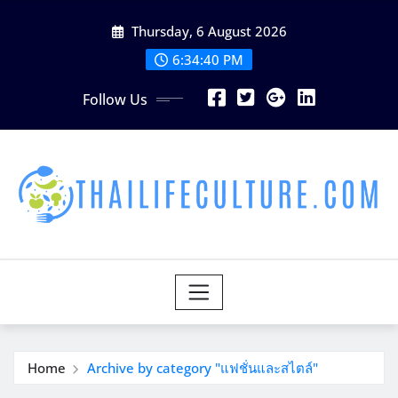
Skip
Thursday, 6 August 2026
to
content
6:34:42 PM
Follow Us
Home
Archive by category "แฟชั่นและสไตล์"