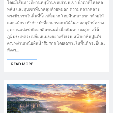
โดยมีเส้นทางที่ผ่านหมู่บ้านชนเผ่าบนเขา น้ำตกที่ไหลลด
หลั่น และหุบเขาที่ปกคลุมด้วยหมอก ความหลากหลาย
ทางชีวภาพในพื้นที่นี้น่าทึ่งมาก โดยมีนกหายาก กล้วยไม้
และแม้กระทั่งช้างป่าที่สามารถพบได้ในเขตอนุรักษ์อย่าง
อุทยานแห่งชาติดอยอินทนนท์ เมื่อเดินทางลงสู่ภาคใต้
ภูมิประเทศจะเปลี่ยนแปลงอย่างชัดเจน หน้าผาหินปูนตั้ง
ตระหง่านเหนือผืนน้ำสีมรกต โดยเฉพาะในพื้นที่กระบี่และ
พังงา…
READ MORE