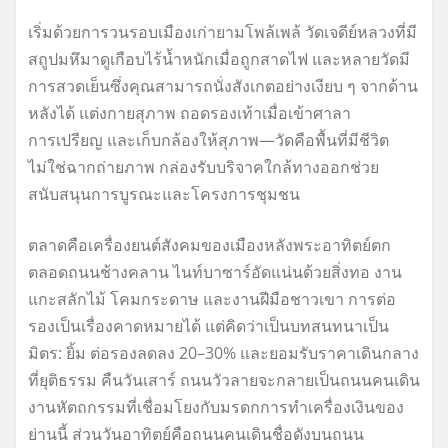
เริ่มด้วยการวนรอบเมืองเก่ายามโพล้เพล้ วัดเจดีย์หลวงที่มี
สถูปมหึมาดูเกือบไร้น้ำหนักเมื่อถูกสาดไฟ และหลายวัดมี
การสวดเย็นซึ่งคุณสามารถนั่งสังเกตอย่างเงียบ ๆ จากด้าน
หลังได้ แต่งกายสุภาพ ถอดรองเท้าเมื่อเข้าศาลา
การเปรียญ และเก็บกล้องให้สุภาพ—วัดคือพื้นที่มีชีวิต
ไม่ใช่ฉากถ่ายภาพ กล่องรับบริจาคใกล้ทางออกช่วย
สนับสนุนการบูรณะและโครงการชุมชน
ตลาดคือเครื่องยนต์สังคมของเมืองหลังพระอาทิตย์ตก
ตลอดถนนช้างคลาน ไนท์บาซาร์อัดแน่นด้วยสิ่งทอ งาน
แกะสลักไม้ โคมกระดาษ และงานฝีมือชาวเขา การต่อ
รองเป็นเรื่องคาดหมายได้ แต่คิดว่าเป็นบทสนทนาเป็น
มิตร: ยิ้ม ต่อรองลดลง 20–30% และยอมรับราคาเดินกลาง
ที่ยุติธรรม คืนวันเสาร์ ถนนวัวลายจะกลายเป็นถนนคนเดิน
งานหัตถกรรมที่เชื่อมโยงกับมรดกการทำเครื่องเงินของ
ย่านนี้ ส่วนวันอาทิตย์คือถนนคนเดินชื่อดังบนถนน