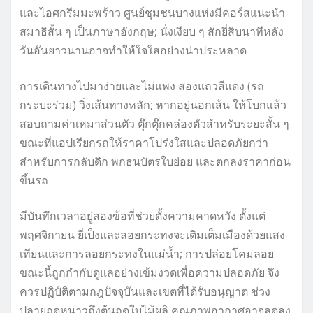
และไอศกรีมมะพร้าว ศูนย์ชุมชนบางแห่งมีคอร์สแนะนำ
สมาธิสั้น ๆ เป็นภาษาอังกฤษ; นั่งเงียบ ๆ สักยี่สิบนาทีหลัง
วันอันยาวนานอาจทำให้ใจใสอย่างน่าประหลาด
การเดินทางไปมาง่ายและไม่แพง สองแถวสีแดง (รถ
กระบะร่วม) วิ่งเส้นทางหลัก; หากอยู่นอกเส้น ให้โบกแล้ว
สอบถามค่าเหมาส่วนตัว ตุ๊กตุ๊กคล่องตัวสำหรับระยะสั้น ๆ
ขณะที่แอปเรียกรถให้ราคาโปร่งใสและปลอดภัยกว่า
สำหรับการกลับดึก พกธนบัตรใบย่อย และตกลงราคาก่อน
ขึ้นรถ
มีบันทึกเวลาอยู่สองข้อที่ช่วยตั้งความคาดหวัง ตั้งแต่
พฤศจิกายน ยี่เป็งและลอยกระทงจะเติมเต็มเมืองด้วยแสง
เทียนและการลอยกระทงในแม่น้ำ; การปล่อยโคมลอย
ขณะนี้ถูกกำกับดูแลอย่างเข้มงวดเพื่อความปลอดภัย จึง
ควรปฏิบัติตามกฎปัจจุบันและเขตที่ได้รับอนุญาต ช่วง
ปลายฤดูหนาวถึงต้นฤดูใบไม้ผลิ คุณภาพอากาศอาจลดลง