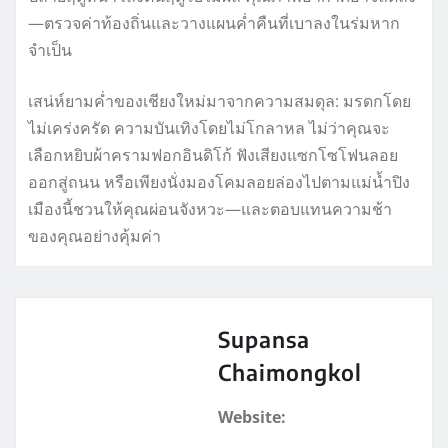
—ตรวจค่าท้องถิ่นและวางแผนค่ำคืนที่เบาลงในร่มหาก
จำเป็น
เสน่ห์ยามค่ำของเชียงใหม่มาจากความสมดุล: มรดกโดย
ไม่เคร่งครัด ความบันเทิงโดยไม่โกลาหล ไม่ว่าคุณจะ
เลือกหยิบผ้าครามฟอกอินดิโก้ ฟังเสียงแซกโซโฟนลอย
ออกสู่ถนน หรือเพียงนั่งมองโคมลอยล่องไปตามแม่น้ำปิง
เมืองนี้ชวนให้คุณผ่อนจังหวะ—และตอบแทนความช้า
ของคุณอย่างคุ้มค่า
Supansa
Chaimongkol
Website: