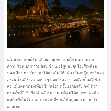
เมื่อดวงอาทิตย์ลับหลังดอยสุเทพ เชียงใหม่เปลี่ยนจาก
ความร้อนเป็นความสงบ กำแพงอิฐและคูเมืองสี่เหลี่ยม
ของเมืองเก่าเรืองแสงใต้แสงไฟสีอำพัน เสียงสกู๊ตเตอร์แผ่ว
ลงจนเป็นเสียงครางเบา ๆ และจังหวะของเมืองก็จงใจช้า
ลง แม้แต่นักท่องเที่ยวที่มาเยือนครั้งแรกยังสังเกตได้ว่า
ยามค่ำที่นี่เข้าถึงได้แค่ไหน: ถนนที่เดินได้สะดวก พ่อค้า
แม่ค้าที่เป็นมิตร และจังหวะที่ชวนให้หยุดแวะมากกว่า
ผ่านเลย