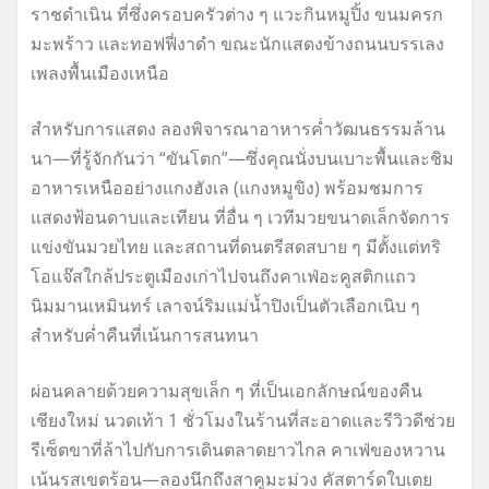
ราชดำเนิน ที่ซึ่งครอบครัวต่าง ๆ แวะกินหมูปิ้ง ขนมครก
มะพร้าว และทอฟฟี่งาดำ ขณะนักแสดงข้างถนนบรรเลง
เพลงพื้นเมืองเหนือ
สำหรับการแสดง ลองพิจารณาอาหารค่ำวัฒนธรรมล้าน
นา—ที่รู้จักกันว่า “ขันโตก”—ซึ่งคุณนั่งบนเบาะพื้นและชิม
อาหารเหนืออย่างแกงฮังเล (แกงหมูขิง) พร้อมชมการ
แสดงฟ้อนดาบและเทียน ที่อื่น ๆ เวทีมวยขนาดเล็กจัดการ
แข่งขันมวยไทย และสถานที่ดนตรีสดสบาย ๆ มีตั้งแต่ทริ
โอแจ๊สใกล้ประตูเมืองเก่าไปจนถึงคาเฟ่อะคูสติกแถว
นิมมานเหมินทร์ เลาจน์ริมแม่น้ำปิงเป็นตัวเลือกเนิบ ๆ
สำหรับค่ำคืนที่เน้นการสนทนา
ผ่อนคลายด้วยความสุขเล็ก ๆ ที่เป็นเอกลักษณ์ของคืน
เชียงใหม่ นวดเท้า 1 ชั่วโมงในร้านที่สะอาดและรีวิวดีช่วย
รีเซ็ตขาที่ล้าไปกับการเดินตลาดยาวไกล คาเฟ่ของหวาน
เน้นรสเขตร้อน—ลองนึกถึงสาคูมะม่วง คัสตาร์ดใบเตย