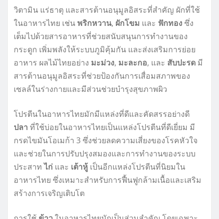
วิตามิน แร่ธาตุ และสารต้านอนุมูลอิสระที่สำคัญ ผักที่ใช้
ในอาหารไทย เช่น
พริกหวาน
,
ผักโขม
และ
ฟักทอง
ซึ่ง
เต็มไปด้วยสารอาหารที่ช่วยสนับสนุนการทำงานของ
กระดูก เพิ่มพลังให้ระบบภูมิคุ้มกัน และส่งเสริมการย่อย
อาหาร ผลไม้ไทยอย่าง
มะม่วง
,
มะละกอ
, และ
สับปะรด
มี
สารต้านอนุมูลอิสระที่ช่วยป้องกันการเสื่อมสภาพของ
เซลล์ในร่างกายและมีส่วนช่วยบำรุงสุขภาพผิว
โปรตีนในอาหารไทยมักมีแหล่งที่ดีและคัดสรรอย่างดี
ปลา
ที่ใช้บ่อยในอาหารไทยเป็นแหล่งโปรตีนที่ดีเยี่ยม มี
กรดไขมันโอเมก้า 3 ซึ่งช่วยลดความเสี่ยงของโรคหัวใจ
และช่วยในการปรับปรุงสมองและการทำงานของระบบ
ประสาท
ไก่
และ
เต้าหู้
เป็นอีกแหล่งโปรตีนที่นิยมใน
อาหารไทย ซึ่งเหมาะสำหรับการฟื้นฟูกล้ามเนื้อและเสริม
สร้างการเจริญเติบโต
การใช้
ข้าว
ในอาหารไทยมักเป็นส่วนสำคัญ โดยเฉพาะ