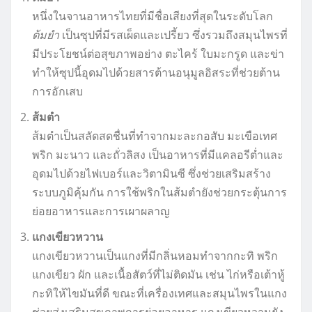
หนึ่งในจานอาหารไทยที่มีชื่อเสียงที่สุดในระดับโลก
ต้มยำ
เป็นซุปที่มีรสเผ็ดและเปรี้ยว ซึ่งรวมถึงสมุนไพรที่
มีประโยชน์ต่อสุขภาพอย่าง ตะไคร้ ใบมะกรูด และข่า
ทำให้ซุปนี้อุดมไปด้วยสารต้านอนุมูลอิสระที่ช่วยต้าน
การอักเสบ
ส้มตำ
ส้มตำเป็นสลัดสดชื่นที่ทำจากมะละกอสับ มะเขือเทศ
พริก มะนาว และถั่วลิสง เป็นอาหารที่มีแคลอรีต่ำและ
อุดมไปด้วยไฟเบอร์และวิตามินซี ซึ่งช่วยเสริมสร้าง
ระบบภูมิคุ้มกัน การใช้พริกในส้มตำยังช่วยกระตุ้นการ
ย่อยอาหารและการเผาผลาญ
แกงเขียวหวาน
แกงเขียวหวานเป็นแกงที่มีกลิ่นหอมทำจากกะทิ พริก
แกงเขียว ผัก และเนื้อสัตว์ที่ไม่ติดมัน เช่น ไก่หรือเต้าหู้
กะทิให้ไขมันที่ดี ขณะที่เครื่องเทศและสมุนไพรในแกง