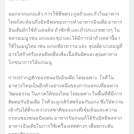
นอกจากแกงแล้ว การใช้พืชตระกูลถั่วและถั่วในอาหาร
ไทยก็สะท้อนถึงอิทธิพลของการทำอาหารอินเดีย อาหาร
อินเดียมักใช้ถั่วเลนทิล ถั่วชิกพี และถั่วประเภทต่างๆ ใน
หลายเมนู เช่น แกงและซุป และได้มีการนำถั่วเหล่านี้มา
ใช้ในเมนูไทย เช่น
แกงเขียวหวาน
และ
ซุปเผ็ด
บางเมนูที่
อาจใส่ถั่วหรือเลนทิลเพื่อเพิ่มเนื้อสัมผัสและคุณค่าทาง
โภชนาการให้แก่เมนู
การปรากฏตัวของขนมปังอินเดีย โดยเฉพาะ
โรตี
ใน
อาหารไทยเป็นอีกตัวอย่างหนึ่งของการแลกเปลี่ยนทาง
วัฒนธรรม ในภาคใต้ของไทย โดยเฉพาะในพื้นที่ที่มีการ
ติดต่อกับอินเดีย
โรตี
จะถูกเสิร์ฟพร้อมกับแกง ซึ่งให้ความ
เข้ากันได้ดีระหว่างรสชาติของแกงที่เข้มข้นและความ
กรอบของขนมปังแผ่น อาหารริมถนนก็ได้รับอิทธิพลจาก
อาหารอินเดียในการใช้เครื่องเทศต่างๆ เพื่อยกระดับ