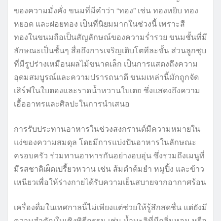
ของความมั่งคั่ง ขนมที่มีคำว่า “ทอง” เช่น ทองหยิบ ทอง
หยอด และฝอยทอง เป็นที่นิยมมากในช่วงนี้ เพราะสี
ทองในขนมถือเป็นสัญลักษณ์ของความร่ำรวย ขนมชั้นที่มี
ลักษณะเป็นชั้นๆ สื่อถึงการเจริญเติบโตทีละขั้น ส่วนลูกชุบ
ที่มีรูปร่างเหมือนผลไม้ขนาดเล็ก เป็นการแสดงถึงความ
อุดมสมบูรณ์และความปรารถนาดี ขนมเหล่านี้มักถูกจัด
เสิร์ฟในใบตองและราดน้ำหวานใบเตย ซึ่งแสดงถึงความ
เอื้ออาทรและศิลปะในการนำเสนอ
การรับประทานอาหารในช่วงสงกรานต์มีความหมายใน
แง่ของความสมดุล โดยมีการแบ่งปันอาหารในลักษณะ
ครอบครัว ร่วมทานอาหารกันอย่างอบอุ่น ซึ่งรวมถึงเมนูที่
มีรสชาติเผ็ดเปรี้ยวหวาน เช่น ส้มตำต้มยำ หมูปิ้ง และข้าว
เหนียวเพื่อให้ร่างกายได้รับความเย็นสบายจากอากาศร้อน
เครื่องดื่มในเทศกาลนี้ไม่เพียงแต่ช่วยให้รู้สึกสดชื่น แต่ยังมี
ความสำคัญในเชิงพิธีกรรม เช่น น้ำมะลิที่มีกลิ่นหอม หรือ