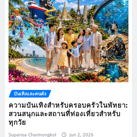
บันเทิงและคนดัง
ความบันเทิงสำหรับครอบครัวในพัทยา:
สวนสนุกและสถานที่ท่องเที่ยวสำหรับ
ทุกวัย
Supansa Chaimongkol
Jun 2, 2026