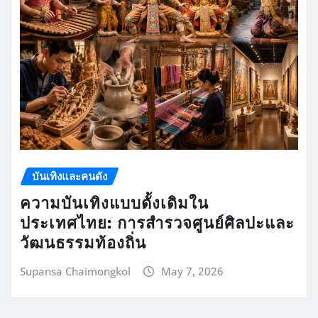
บันเทิงและคนดัง
ความบันเทิงแบบดั้งเดิมใน
ประเทศไทย: การสำรวจศูนย์ศิลปะและ
วัฒนธรรมท้องถิ่น
Supansa Chaimongkol
May 7, 2026