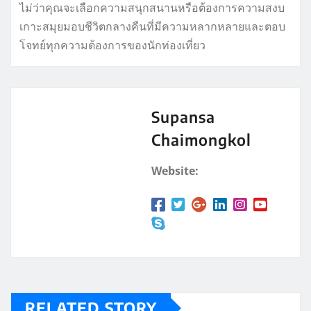
ไม่ว่าคุณจะเลือกความสนุกสนานหรือต้องการความสงบ
เกาะสมุยมอบชีวิตกลางคืนที่มีความหลากหลายและตอบ
โจทย์ทุกความต้องการของนักท่องเที่ยว
Supansa
Chaimongkol
Website:
RELATED STORY