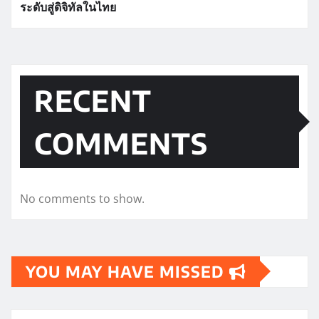
ระดับสู่ดิจิทัลในไทย
RECENT
COMMENTS
No comments to show.
YOU MAY HAVE MISSED