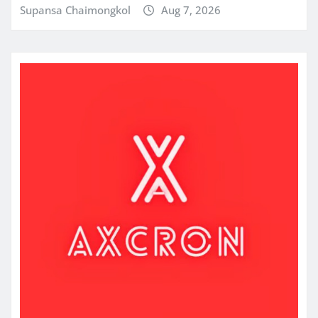
Supansa Chaimongkol
Aug 7, 2026