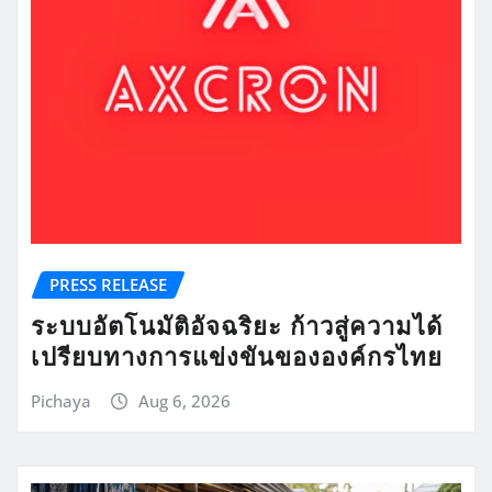
PRESS RELEASE
ระบบอัตโนมัติอัจฉริยะ ก้าวสู่ความได้
เปรียบทางการแข่งขันขององค์กรไทย
Pichaya
Aug 6, 2026