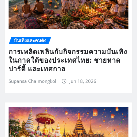
บันเทิงและคนดัง
การเพลิดเพลินกับกิจกรรมความบันเทิง
ในภาคใต้ของประเทศไทย: ชายหาด
ปาร์ตี้ และเทศกาล
Supansa Chaimongkol
Jun 18, 2026