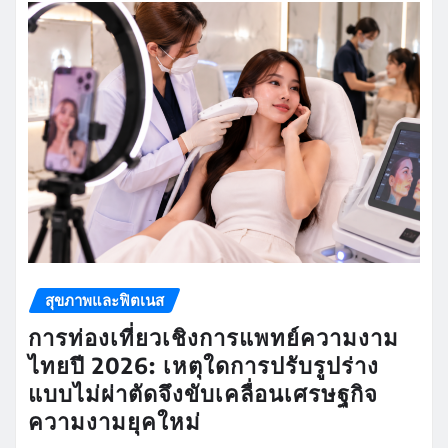
สุขภาพและฟิตเนส
การท่องเที่ยวเชิงการแพทย์ความงาม
ไทยปี 2026: เหตุใดการปรับรูปร่าง
แบบไม่ผ่าตัดจึงขับเคลื่อนเศรษฐกิจ
ความงามยุคใหม่