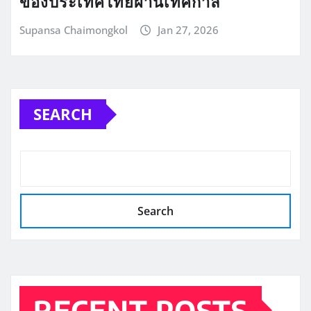
ของประเทศไทยผ่านเทศกาล
Supansa Chaimongkol
Jan 27, 2026
SEARCH
Search
RECENT POSTS