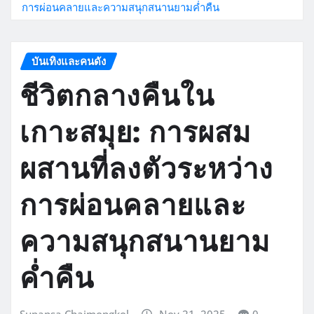
การผ่อนคลายและความสนุกสนานยามค่ำคืน
บันเทิงและคนดัง
ชีวิตกลางคืนใน
เกาะสมุย: การผสม
ผสานที่ลงตัวระหว่าง
การผ่อนคลายและ
ความสนุกสนานยาม
ค่ำคืน