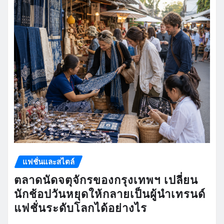
แฟชั่นและสไตล์
ตลาดนัดจตุจักรของกรุงเทพฯ เปลี่ยน
นักช้อปวันหยุดให้กลายเป็นผู้นำเทรนด์
แฟชั่นระดับโลกได้อย่างไร