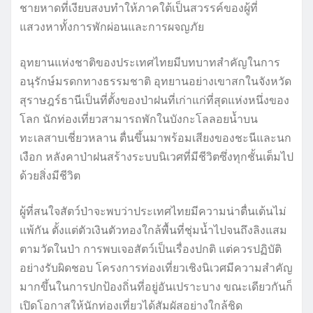
ชายหาดที่เงียบสงบทำให้ภาคใต้เป็นสวรรค์ของผู้ที่
แสวงหาทั้งการพักผ่อนและการผจญภัย
อุทยานแห่งชาติของประเทศไทยมีบทบาทสำคัญในการ
อนุรักษ์มรดกทางธรรมชาติ อุทยานอย่างเขาสกในจังหวัด
สุราษฎร์ธานีเป็นที่ตั้งของป่าฝนที่เก่าแก่ที่สุดแห่งหนึ่งของ
โลก นักท่องเที่ยวสามารถพักในบังกะโลลอยน้ำบน
ทะเลสาบเชี่ยวหลาน ตื่นขึ้นมาพร้อมเสียงของชะนีและนก
เงือก หลังคาป่าฝนสร้างระบบนิเวศที่มีชีวิตซึ่งทุกชั้นเต็มไป
ด้วยสิ่งมีชีวิต
ผู้ที่สนใจสัตว์ป่าจะพบว่าประเทศไทยมีความน่าตื่นเต้นไม่
แพ้กัน ตั้งแต่ตัวเงินตัวทองใกล้พื้นที่ชุ่มน้ำไปจนถึงลิงแสม
ตามวัดในป่า การพบเจอสัตว์เป็นเรื่องปกติ แต่ควรปฏิบัติ
อย่างรับผิดชอบ โครงการท่องเที่ยวเชิงนิเวศมีความสำคัญ
มากขึ้นในการปกป้องถิ่นที่อยู่อันเปราะบาง ขณะเดียวกันก็
เปิดโอกาสให้นักท่องเที่ยวได้สัมผัสอย่างใกล้ชิด