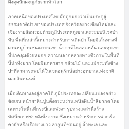
ดึงดูดนักผจญภัยจากทั่วโลก
ภาคเหนือของประเทศไทยมักถูกมองว่าเป็นประตูสู่
ธรรมชาติป่าเขาของประเทศ จังหวัดอย่างเชียงใหม่และ
เชียงรายล้อมรอบด้วยภูมิประเทศภูเขาและระบบนิเวศป่า
ทึบ พื้นที่เหล่านี้เหมาะสำหรับการเดินป่า โดยมีเส้นทางที่
ผ่านหมู่บ้านชนเผ่าบนเขา น้ำตกที่ไหลลดหลั่น และหุบเขา
ที่ปกคลุมด้วยหมอก ความหลากหลายทางชีวภาพในพื้นที่
นี้น่าทึ่งมาก โดยมีนกหายาก กล้วยไม้ และแม้กระทั่งช้าง
ป่าที่สามารถพบได้ในเขตอนุรักษ์อย่างอุทยานแห่งชาติ
ดอยอินทนนท์
เมื่อเดินทางลงสู่ภาคใต้ ภูมิประเทศจะเปลี่ยนแปลงอย่าง
ชัดเจน หน้าผาหินปูนตั้งตระหง่านเหนือผืนน้ำสีมรกต โดย
เฉพาะในพื้นที่กระบี่และพังงา รูปทรงเหล่านี้สร้าง
ทัศนียภาพชายฝั่งที่งดงาม ซึ่งเหมาะสำหรับการพายเรือ
คายักหรือเรือหางยาว ลากูนที่ซ่อนอยู่ ถ้ำทะเล และ