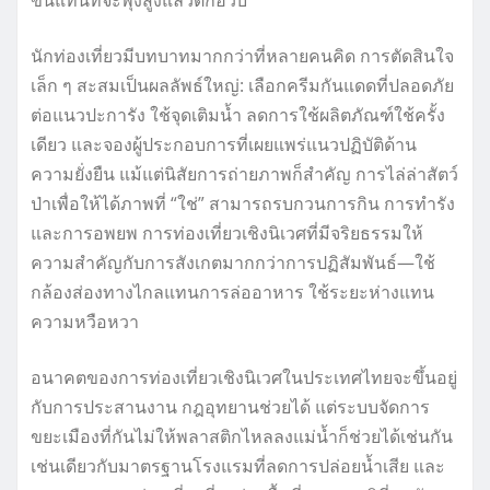
ขึ้นแทนที่จะพุ่งสูงแล้วตกฮวบ
นักท่องเที่ยวมีบทบาทมากกว่าที่หลายคนคิด การตัดสินใจ
เล็ก ๆ สะสมเป็นผลลัพธ์ใหญ่: เลือกครีมกันแดดที่ปลอดภัย
ต่อแนวปะการัง ใช้จุดเติมน้ำ ลดการใช้ผลิตภัณฑ์ใช้ครั้ง
เดียว และจองผู้ประกอบการที่เผยแพร่แนวปฏิบัติด้าน
ความยั่งยืน แม้แต่นิสัยการถ่ายภาพก็สำคัญ การไล่ล่าสัตว์
ป่าเพื่อให้ได้ภาพที่ “ใช่” สามารถรบกวนการกิน การทำรัง
และการอพยพ การท่องเที่ยวเชิงนิเวศที่มีจริยธรรมให้
ความสำคัญกับการสังเกตมากกว่าการปฏิสัมพันธ์—ใช้
กล้องส่องทางไกลแทนการล่ออาหาร ใช้ระยะห่างแทน
ความหวือหวา
อนาคตของการท่องเที่ยวเชิงนิเวศในประเทศไทยจะขึ้นอยู่
กับการประสานงาน กฎอุทยานช่วยได้ แต่ระบบจัดการ
ขยะเมืองที่กันไม่ให้พลาสติกไหลลงแม่น้ำก็ช่วยได้เช่นกัน
เช่นเดียวกับมาตรฐานโรงแรมที่ลดการปล่อยน้ำเสีย และ