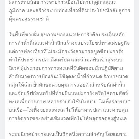
ผลกระทบน้อย กระจายการเยือนไปตามฤดูกาลและ
ภูมิภาค และสร้างระบบท่องเที่ยวที่คืนประโยชน์กลับสู่การ
คุ้มครองธรรมชาติ
ในพื้นที่ชายฝั่ง สุขภาพของแนวปะการังคือประเด็นหลัก
การดำน้ำตื้นและดำน้ำลึกสร้างผลประโยชน์ทางเศรษฐกิจ
แต่การท่องเที่ยวที่ไม่ระมัดระวังสามารถขูดขีดปะการัง
ทำให้ประชากรปลาตึงเครียด และนำมลพิษเข้าสู่ระบบ
นิเวศ ผู้ประกอบการทางทะเลที่รับผิดชอบมักปฏิบัติตาม
ลำดับมาตรการป้องกัน: ใช้จุดลงน้ำที่กำหนด รักษาขนาด
กลุ่มให้เล็ก ย้ำทักษะควบคุมการลอยตัวสำหรับนักดำน้ำ
และจัดบรีฟก่อนทริปที่ห้ามยืนบนปะการังหรือไล่ตามสัตว์
ทะเลเพื่อถ่ายภาพ หลายรายยังใช้นโยบาย “ไม่ทิ้งร่องรอย”
บนเรือ—ไม่ทิ้งขยะลงทะเล ไม่ให้อาหารปลา และควบคุม
การจัดการขยะอย่างเข้มงวดเพื่อไม่ให้หลุดรอดลงสู่ทะเล
ระบบนิเวศป่าชายเลนเป็นอีกหนึ่งความสำคัญ โดยเฉพาะ