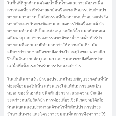
ในพื้นที่ที่ถูกกำหนดโดยน้ำขึ้นน้ำลงและการพัฒนาเพื่อ
การท่องเที่ยว ทัวร์พายคายัคหรือทางเดินยกระดับผ่านป่า
ชายเลนสามารถเป็นกิจกรรมที่มีผลกระทบต่ำอย่างแท้จริง
หากกำหนดเส้นทางชัดเจนและลดการใช้เครื่องยนต์ ป่า
ชายเลนทำหน้าที่เป็นแหล่งอนุบาลสัตว์น้ำ แนวกันชนต่อ
คลื่นพายุ และตัวกรองธรรมชาติของน้ำชายฝั่ง ทัวร์ป่า
ชายเลนที่ออกแบบดีทำมากกว่าให้ความบันเทิง: มัน
อธิบายว่ารากช่วยยึดชายฝั่งอย่างไร เหตุใดขยะพลาสติก
จึงเป็นอันตรายต่อปูและนก และชุมชนชายฝั่งพึ่งพาปาก
แม่น้ำที่แข็งแรงสำหรับการประมงอย่างไร
ในแผ่นดินภายใน ป่าของประเทศไทยเผชิญแรงกดดันที่นัก
ท่องเที่ยวมองไม่เห็น แต่รุนแรงไม่แพ้กัน: การแตกเป็น
หย่อมของถิ่นอาศัย ชนิดพันธุ์รุกราน และความขัดแย้ง
ระหว่างคนกับสัตว์ป่า การท่องเที่ยวเชิงนิเวศช่วยได้เมื่อ
มันสนับสนุนงบประมาณเจ้าหน้าที่พิทักษ์ป่า การบำรุง
รักษาเส้นทาง และโครงการชุมชนที่ลดการพึ่งพาการใช้