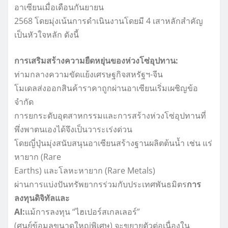
อาเซียนเมื่อเดือนกันยายน
2568 โดยมุ่งเน้นการดำเนินงานโดยมี 4 เสาหลักสำคัญ
เป็นหัวใจหลัก ดังนี้
การเสริมสร้างความยืดหยุ่นของห่วงโซ่อุปทาน:
ท่ามกลางความขัดแย้งเศรษฐกิจสหรัฐฯ-จีน
โมเดลส่งออกสินค้าราคาถูกผ่านอาเซียนเริ่มเผชิญข้อ
จำกัด
การยกระดับอุตสาหกรรมและการสร้างห่วงโซ่อุปทานที่
พึ่งพาตนเองได้จึงเป็นวาระเร่งด่วน
โดยญี่ปุ่นมุ่งสนับสนุนอาเซียนสร้างฐานผลิตต้นน้ำ เช่น แร่
หายาก (Rare
Earths) และโลหะหายาก (Rare Metals)
ผ่านการแบ่งปันทรัพยากรร่วมกับประเทศพันธมิตร
การ
ลงทุนดิจิทัลและ
AI:
แม้การลงทุน “ไฮเปอร์สเกลเลอร์”
(ศูนย์ข้อมูลขนาดใหญ่พิเศษ) จะขยายตัวต่อเนื่องใน