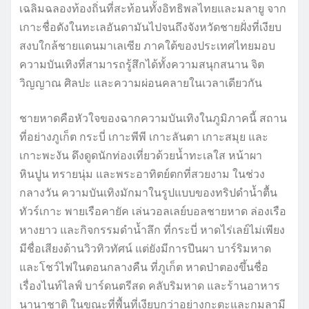
เฉลิมฉลองท้องถิ่นที่สะท้อนทั้งอิทธิพลไทยและมลายู จาก
เกาะชื่อดังในทะเลอันดามันไปจนถึงจังหวัดชายฝั่งที่เงียบ
สงบใกล้ชายแดนมาเลเซีย ภาคใต้ของประเทศไทยมอบ
ความบันเทิงที่สามารถรู้สึกได้ทั้งความสนุกสนาน จิต
วิญญาณ ศิลปะ และความผ่อนคลายในเวลาเดียวกัน
ชายหาดคือหัวใจของฉากความบันเทิงในภูมิภาคนี้ สถาน
ที่อย่างภูเก็ต กระบี่ เกาะพีพี เกาะลันตา เกาะสมุย และ
เกาะพะงัน ดึงดูดนักท่องเที่ยวด้วยน้ำทะเลใส หน้าผา
หินปูน ทรายนุ่ม และพระอาทิตย์ตกที่สวยงาม ในช่วง
กลางวัน ความบันเทิงมักมาในรูปแบบของทริปดำน้ำตื้น
ทัวร์เกาะ พายเรือคายัค เล่นวอลเลย์บอลชายหาด ล่องเรือ
หางยาว และกิจกรรมดำน้ำลึก ที่กระบี่ หาดไร่เลย์ไม่เพียง
มีชื่อเสียงด้านวิวทิวทัศน์ แต่ยังมีการปีนผา บาร์ริมหาด
และโชว์ไฟในตอนกลางคืน ที่ภูเก็ต หาดป่าตองขึ้นชื่อ
เรื่องไนท์ไลฟ์ บาร์ดนตรีสด คลับริมหาด และร้านอาหาร
นานาชาติ ในขณะที่พื้นที่เงียบกว่าอย่างกะตะและกมลามี