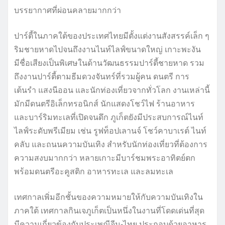
บรรยากาศที่ผ่อนคลายมากกว่า
ปาร์ตี้ในภาคใต้ของประเทศไทยมีตั้งแต่งานสังสรรค์เล็ก ๆ
ริมชายหาดไปจนถึงงานไนท์ไลฟ์ขนาดใหญ่ เกาะพะงัน
มีชื่อเสียงเป็นพิเศษในด้านวัฒนธรรมปาร์ตี้ชายหาด รวม
ถึงงานปาร์ตี้ตามธีมดวงจันทร์ที่รวมผู้คน ดนตรี การ
เต้นรำ แสงนีออน และนักท่องเที่ยวจากทั่วโลก งานเหล่านี้
มักมีดนตรีอิเล็กทรอนิกส์ นักแสดงโชว์ไฟ ร้านอาหาร
และบาร์ริมทะเลที่เปิดจนดึก ภูเก็ตยังมีประสบการณ์ไนท์
ไลฟ์ระดับพรีเมียม เช่น รูฟท็อปเลานจ์ โชว์คาบาเรต์ ไนท์
คลับ และถนนความบันเทิง สำหรับนักท่องเที่ยวที่ต้องการ
ความสงบมากกว่า หลายเกาะมีบาร์ชมพระอาทิตย์ตก
พร้อมดนตรีอะคูสติก อาหารทะเล และลมทะเล
เทศกาลเพิ่มอีกชั้นของความหมายให้กับความบันเทิงใน
ภาคใต้ เทศกาลกินเจภูเก็ตเป็นหนึ่งในงานที่โดดเด่นที่สุด
มีความเกี่ยวข้องกับประเพณีจีน-ไทย ประกอบด้วยอาหาร