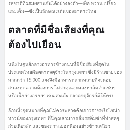
รสชาติที่ผสมผสานกันได้อย่างลงตัว—เผ็ด หวาน เปรี้ยว
และเค็ม—ซึ่งเป็นลักษณะเด่นของอาหารไทย
ตลาดที่มีชื่อเสียงที่คุณ
ต้องไปเยือน
หนึ่งในศูนย์กลางอาหารข้างถนนที่มีชื่อเสียงที่สุดใน
ประเทศไทยคือตลาดจตุจักรในกรุงเทพฯ ซึ่งมีร้านขายของ
มากกว่า 15,000 แผงจึงมีอาหารหลากหลายที่จะตอบ
สนองทุกความต้องการ ไม่ว่าคุณจะมองหาส้มตำแซ่บๆ
หรือเนื้อย่างอร่อยๆ เช่น สะเต๊ะ ตลาดจตุจักรก็มีให้ครบ
อีกหนึ่งจุดหมายที่คุณไม่ควรพลาดคือเยาวราชหรือไชน่า
ทาวน์ของกรุงเทพฯ ที่นี่คุณสามารถลิ้มรสติ่มซำที่ทำสดๆ
ก๋วยเตี๋ยวผัด และของหวานยอดนิยมอย่างข้าวเหนียว