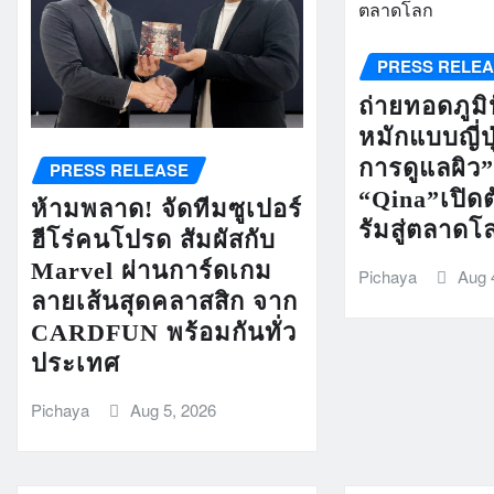
PRESS RELE
ถ่ายทอดภูม
หมักแบบญี่ปุ่
การดูแลผิว
PRESS RELEASE
“Qina”เปิดต
ห้ามพลาด! จัดทีมซูเปอร์
รัมสู่ตลาดโ
ฮีโร่คนโปรด สัมผัสกับ
Marvel ผ่านการ์ดเกม
Pichaya
Aug 
ลายเส้นสุดคลาสสิก จาก
CARDFUN พร้อมกันทั่ว
ประเทศ
Pichaya
Aug 5, 2026