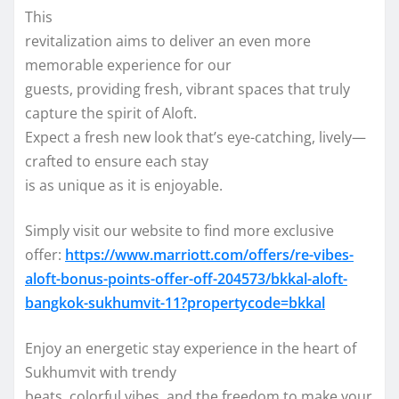
This
revitalization aims to deliver an even more
memorable experience for our
guests, providing fresh, vibrant spaces that truly
capture the spirit of Aloft.
Expect a fresh new look that’s eye-catching, lively—
crafted to ensure each stay
is as unique as it is enjoyable.
Simply visit our website to find more exclusive
offer:
https://www.marriott.com/offers/re-vibes-
aloft-bonus-points-offer-off-204573/bkkal-aloft-
bangkok-sukhumvit-11?propertycode=bkkal
Enjoy an energetic stay experience in the heart of
Sukhumvit with trendy
beats, colorful vibes, and the freedom to make your