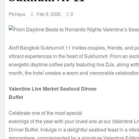
Pichaya
Feb 9, 2026
0
Aloft Bangkok Sukhumvit 11 invites couples, friends, and par
vibrant experiences in the heart of Sukhumvit. From an excl
energetic daytime coffee party featuring live DJs, along wit
month, the hotel creates a warm and memorable celebration 
Valentine Live Market Seafood Dinner
Buffet
Celebrate one of the most special
evenings of the year with your loved one at our Valentine 
Dinner Buffet. Indulge in a delightful seafood feast in a vibr
atmosphere, complemented by a signature Valentine Editio