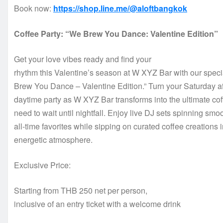
Book now:
https://shop.line.me/@aloftbangkok
Coffee Party: “We Brew You Dance: Valentine Edition”
Get your love vibes ready and find your
rhythm this Valentine’s season at W XYZ Bar with our speci
Brew You Dance – Valentine Edition.” Turn your Saturday aft
daytime party as W XYZ Bar transforms into the ultimate c
need to wait until nightfall. Enjoy live DJ sets spinning sm
all-time favorites while sipping on curated coffee creations 
energetic atmosphere.
Exclusive Price:
Starting from THB 250 net per person,
inclusive of an entry ticket with a welcome drink