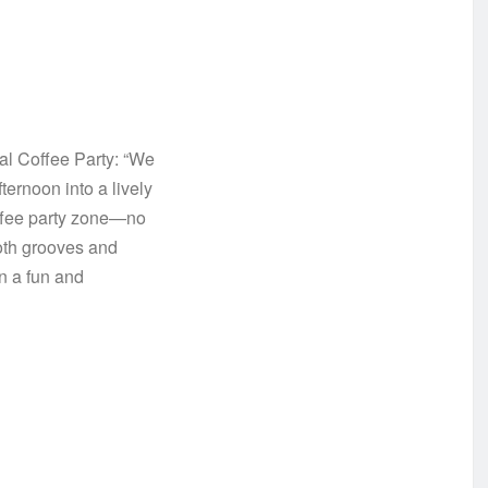
al Coffee Party: “We
ernoon into a lively
offee party zone—no
ooth grooves and
in a fun and