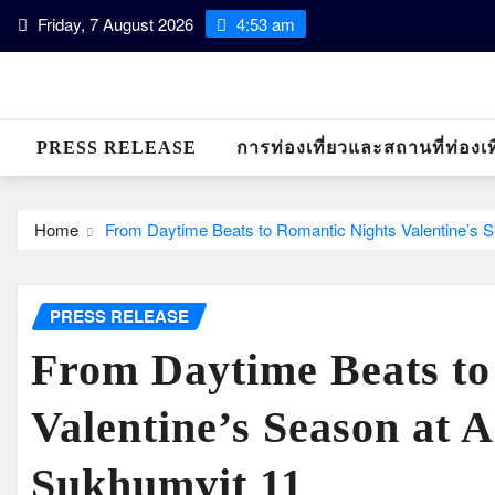
Skip
Friday, 7 August 2026
4:53 am
to
content
PRESS RELEASE
การท่องเที่ยวและสถานที่ท่องเท
Home
From Daytime Beats to Romantic Nights Valentine’s 
PRESS RELEASE
From Daytime Beats to
Valentine’s Season at 
Sukhumvit 11