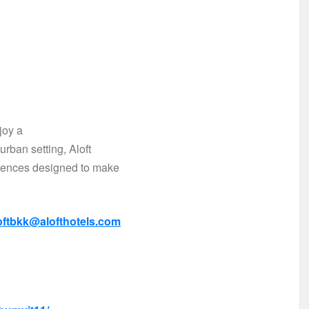
joy a
urban setting, Aloft
riences designed to make
oftbkk@alofthotels.com