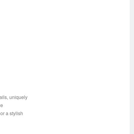
ails, uniquely
ve
or a stylish