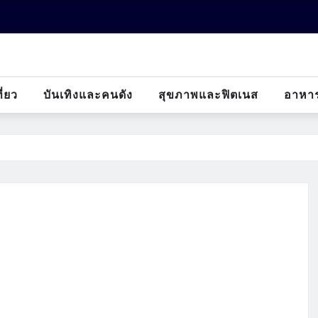
ี่ยว
บันเทิงและคนดัง
สุขภาพและฟิตเนส
อาหา