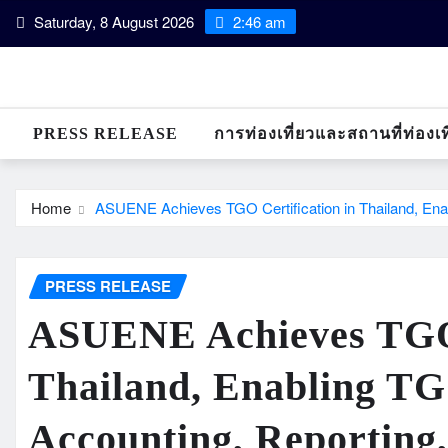
Skip
Saturday, 8 August 2026
2:46 am
to
content
PRESS RELEASE
การท่องเที่ยวและสถานที่ท่องเท
Home
ASUENE Achieves TGO Certification in Thailand, Enab
PRESS RELEASE
ASUENE Achieves TGO 
Thailand, Enabling T
Accounting, Reporting,