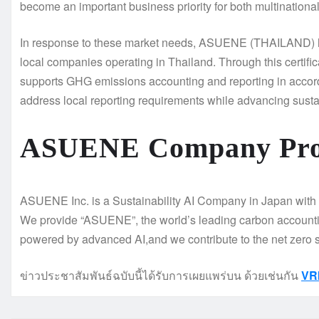
become an important business priority for both multinationa
In response to these market needs, ASUENE (THAILAND) ha
local companies operating in Thailand. Through this certif
supports GHG emissions accounting and reporting in acco
address local reporting requirements while advancing sustai
ASUENE Company Prof
ASUENE Inc. is a Sustainability AI Company in Japan with t
We provide “ASUENE”, the world’s leading carbon accounti
powered by advanced AI,and we contribute to the net zero s
ข่าวประชาสัมพันธ์ฉบับนี้ได้รับการเผยแพร่บน ด้วยเช่นกัน
VR