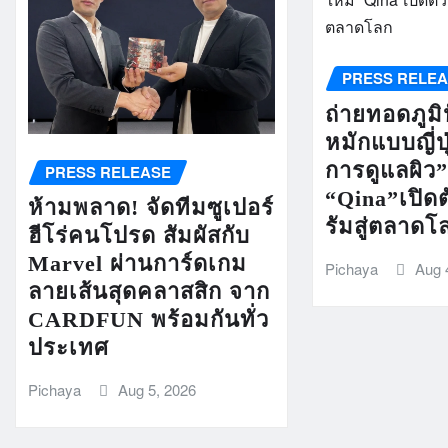
PRESS RELE
ถ่ายทอดภูม
หมักแบบญี่ปุ่
การดูแลผิว
PRESS RELEASE
“Qina”เปิดต
ห้ามพลาด! จัดทีมซูเปอร์
รัมสู่ตลาดโ
ฮีโร่คนโปรด สัมผัสกับ
Marvel ผ่านการ์ดเกม
Pichaya
Aug 
ลายเส้นสุดคลาสสิก จาก
CARDFUN พร้อมกันทั่ว
ประเทศ
Pichaya
Aug 5, 2026