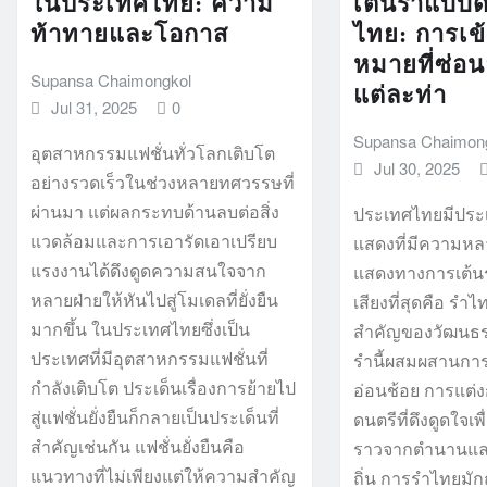
ในประเทศไทย: ความ
เต้นรำแบบดั
ท้าทายและโอกาส
ไทย: การเข
หมายที่ซ่อน
Supansa Chaimongkol
แต่ละท่า
Jul 31, 2025
0
Supansa Chaimon
อุตสาหกรรมแฟชั่นทั่วโลกเติบโต
Jul 30, 2025
อย่างรวดเร็วในช่วงหลายทศวรรษที่
ผ่านมา แต่ผลกระทบด้านลบต่อสิ่ง
ประเทศไทยมีประ
แวดล้อมและการเอารัดเอาเปรียบ
แสดงที่มีความห
แรงงานได้ดึงดูดความสนใจจาก
แสดงทางการเต้นรำด
หลายฝ่ายให้หันไปสู่โมเดลที่ยั่งยืน
เสียงที่สุดคือ รำไท
มากขึ้น ในประเทศไทยซึ่งเป็น
สำคัญของวัฒนธ
ประเทศที่มีอุตสาหกรรมแฟชั่นที่
รำนี้ผสมผสานการ
กำลังเติบโต ประเด็นเรื่องการย้ายไป
อ่อนช้อย การแต่
สู่แฟชั่นยั่งยืนก็กลายเป็นประเด็นที่
ดนตรีที่ดึงดูดใจเพ
สำคัญเช่นกัน แฟชั่นยั่งยืนคือ
ราวจากตำนานแล
แนวทางที่ไม่เพียงแต่ให้ความสำคัญ
ถิ่น การรำไทยมั