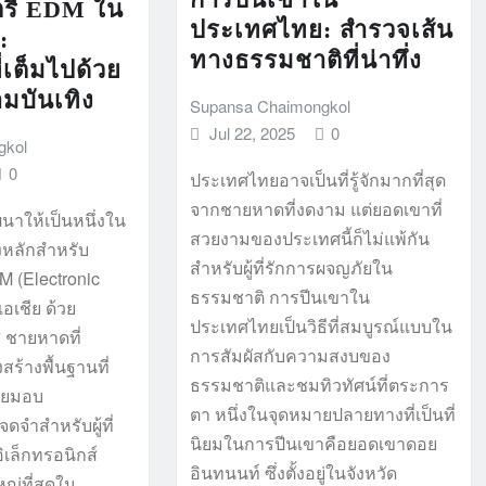
รี EDM ใน
ประเทศไทย: สำรวจเส้น
:
ทางธรรมชาติที่น่าทึ่ง
่เต็มไปด้วย
มบันเทิง
Supansa Chaimongkol
Jul 22, 2025
0
gkol
0
ประเทศไทยอาจเป็นที่รู้จักมากที่สุด
จากชายหาดที่งดงาม แต่ยอดเขาที่
นาให้เป็นหนึ่งใน
สวยงามของประเทศนี้ก็ไม่แพ้กัน
หลักสำหรับ
สำหรับผู้ที่รักการผจญภัยใน
 (Electronic
ธรรมชาติ การปีนเขาใน
อเชีย ด้วย
ประเทศไทยเป็นวิธีที่สมบูรณ์แบบใน
 ชายหาดที่
การสัมผัสกับความสงบของ
ร้างพื้นฐานที่
ธรรมชาติและชมทิวทัศน์ที่ตระการ
ทยมอบ
ตา หนึ่งในจุดหมายปลายทางที่เป็นที่
ดจำสำหรับผู้ที่
นิยมในการปีนเขาคือยอดเขาดอย
เล็กทรอนิกส์
อินทนนท์ ซึ่งตั้งอยู่ในจังหวัด
ญ่ที่สุดใน