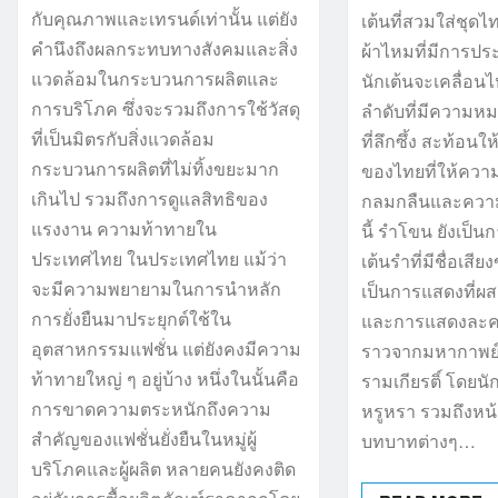
กับคุณภาพและเทรนด์เท่านั้น แต่ยัง
เต้นที่สวมใส่ชุด
คำนึงถึงผลกระทบทางสังคมและสิ่ง
ผ้าไหมที่มีการป
แวดล้อมในกระบวนการผลิตและ
นักเต้นจะเคลื่อ
การบริโภค ซึ่งจะรวมถึงการใช้วัสดุ
ลำดับที่มีความห
ที่เป็นมิตรกับสิ่งแวดล้อม
ที่ลึกซึ้ง สะท้อนใ
กระบวนการผลิตที่ไม่ทิ้งขยะมาก
ของไทยที่ให้คว
เกินไป รวมถึงการดูแลสิทธิของ
กลมกลืนและควา
แรงงาน ความท้าทายใน
นี้ รำโขน ยังเป็
ประเทศไทย ในประเทศไทย แม้ว่า
เต้นรำที่มีชื่อเส
จะมีความพยายามในการนำหลัก
เป็นการแสดงที่ผ
การยั่งยืนมาประยุกต์ใช้ใน
และการแสดงละคร ซ
อุตสาหกรรมแฟชั่น แต่ยังคงมีความ
ราวจากมหากาพย์ฮ
ท้าทายใหญ่ ๆ อยู่บ้าง หนึ่งในนั้นคือ
รามเกียรติ์ โดยนั
การขาดความตระหนักถึงความ
หรูหรา รวมถึงหน
สำคัญของแฟชั่นยั่งยืนในหมู่ผู้
บทบาทต่างๆ…
บริโภคและผู้ผลิต หลายคนยังคงติด