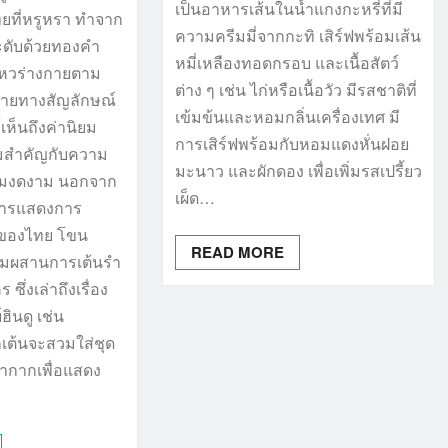
เป็นอาหารเส้นในน้ำแกงกะหรี่ที่มี
ไทยที่หรูหรา ทำจาก
ความครีมมี่จากกะทิ เสิร์ฟพร้อมเส้น
ระดับด้วยทองคำ
หมี่เหลืองทอดกรอบ และเนื้อสัตว์
นไหวร่างกายตาม
ต่าง ๆ เช่น ไก่หรือเนื้อวัว มีรสชาติที่
มายทางสัญลักษณ์
เข้มข้นและหอมกลิ่นเครื่องเทศ มี
ห้เห็นถึงค่านิยม
การเสิร์ฟพร้อมกับหอมแดงหั่นฝอย
ามสำคัญกับความ
มะนาว และผักดอง เพื่อเพิ่มรสเปรี้ยว
มงดงาม นอกจาก
เผ็ด…
นการแสดงการ
ียงของไทย โขน
READ MORE
สมผสานการเต้นรำ
ึ่งเล่าถึงเรื่อง
ินดู เช่น
กเต้นจะสวมใส่ชุด
้ากากเพื่อแสดง