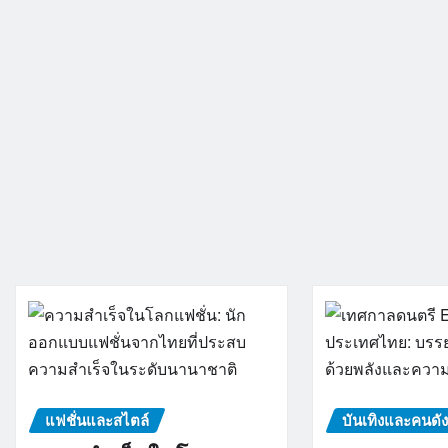
แฟชั่นและสไตล์
บันเทิงและคนดั