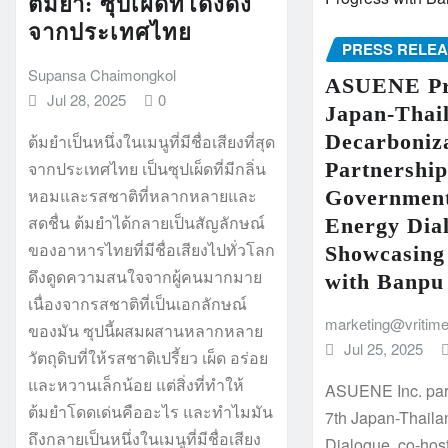
ต้มยำ: ซุปเผ็ดที่โด่งดัง
จากประเทศไทย
PRESS RELE
Supansa Chaimongkol
ASUENE Pr
Jul 28, 2025
0
Japan-Thai
Decarboniz
ต้มยำเป็นหนึ่งในเมนูที่มีชื่อเสียงที่สุด
Partnership
จากประเทศไทย เป็นซุปเผ็ดที่มีกลิ่น
หอมและรสชาติที่หลากหลายและ
Governmen
สดชื่น ต้มยำได้กลายเป็นสัญลักษณ์
Energy Dia
ของอาหารไทยที่มีชื่อเสียงไปทั่วโลก
Showcasing
ดึงดูดความสนใจจากผู้คนมากมาย
with Banp
เนื่องจากรสชาติที่เป็นเอกลักษณ์
marketing@vritim
ของมัน ซุปนี้ผสมผสานหลากหลาย
Jul 25, 2025
วัตถุดิบที่ให้รสชาติเปรี้ยว เผ็ด อร่อย
และหวานเล็กน้อย แต่สิ่งที่ทำให้
ASUENE Inc. part
ต้มยำโดดเด่นคืออะไร และทำไมมัน
7th Japan-Thaila
ถึงกลายเป็นหนึ่งในเมนูที่มีชื่อเสียง
Dialogue, co-hos