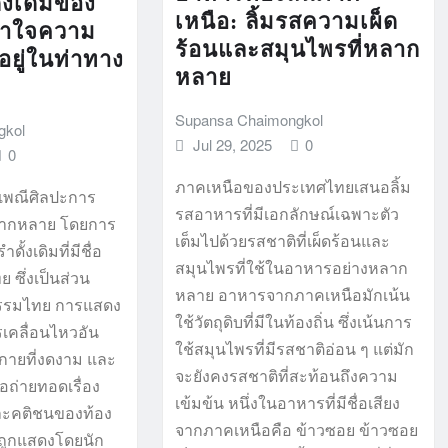
้งเดิมของ
เหนือ: ลิ้มรสความเผ็ด
้าใจความ
ร้อนและสมุนไพรที่หลาก
อยู่ในท่าทาง
หลาย
Supansa Chaimongkol
gkol
Jul 29, 2025
0
0
ภาคเหนือของประเทศไทยเสนอลิ้ม
เพณีศิลปะการ
รสอาหารที่มีเอกลักษณ์เฉพาะตัว
ลากหลาย โดยการ
เต็มไปด้วยรสชาติที่เผ็ดร้อนและ
ั้งเดิมที่มีชื่อ
สมุนไพรที่ใช้ในอาหารอย่างหลาก
ย ซึ่งเป็นส่วน
หลาย อาหารจากภาคเหนือมักเน้น
รรมไทย การแสดง
ใช้วัตถุดิบที่มีในท้องถิ่น ซึ่งเน้นการ
เคลื่อนไหวอัน
ใช้สมุนไพรที่มีรสชาติอ่อน ๆ แต่มัก
งกายที่งดงาม และ
จะยังคงรสชาติที่สะท้อนถึงความ
ื่อถ่ายทอดเรื่อง
เข้มข้น หนึ่งในอาหารที่มีชื่อเสียง
ะคติชนของท้อง
จากภาคเหนือคือ ข้าวซอย ข้าวซอย
กถูกแสดงโดยนัก