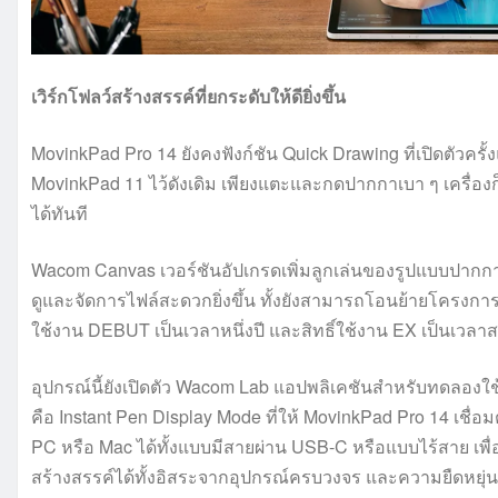
เวิร์กโฟลว์สร้างสรรค์ที่ยกระดับให้ดียิ่งขึ้น
MovinkPad Pro 14 ยังคงฟังก์ชัน Quick Drawing ที่เปิดตัวครั
MovinkPad 11 ไว้ดังเดิม เพียงแตะและกดปากกาเบา ๆ เครื่องก็พ
ได้ทันที
Wacom Canvas เวอร์ชันอัปเกรดเพิ่มลูกเล่นของรูปแบบปากกา
ดูและจัดการไฟล์สะดวกยิ่งขึ้น ทั้งยังสามารถโอนย้ายโครงการไ
ใช้งาน DEBUT เป็นเวลาหนึ่งปี และสิทธิ์ใช้งาน EX เป็นเวลาสาม
อุปกรณ์นี้ยังเปิดตัว Wacom Lab แอปพลิเคชันสำหรับทดลองใช
คือ Instant Pen Display Mode ที่ให้ MovinkPad Pro 14 เชื่อม
PC หรือ Mac ได้ทั้งแบบมีสายผ่าน USB-C หรือแบบไร้สาย เพื่อใช
สร้างสรรค์ได้ทั้งอิสระจากอุปกรณ์ครบวงจร และความยืดหยุ่นใน