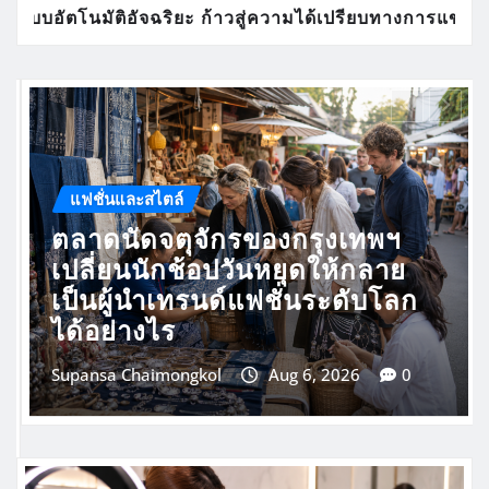
รียบทางการแข่งขันขององค์กรไทย
ตลาดนัดจตุจักรข
PRESS RELEASE
จากหน้าจอเดียวสู่ระบบ
ร่วมกันแบบครบวงจร
รุงเทพฯ
Leaderhub นำประสบก
ดให้กลาย
ระดับโลก ขับเคลื่อนกา
นระดับโลก
สู่ดิจิทัลในไทย
Pichaya
Aug 6, 2026
0
6, 2026
0