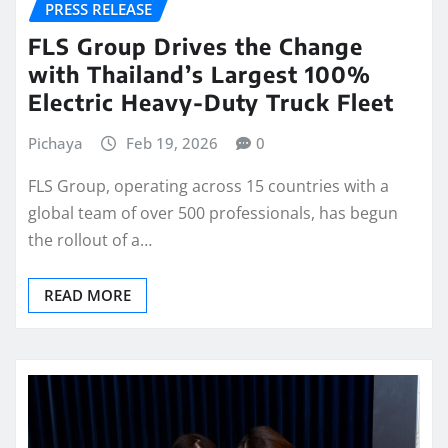
PRESS RELEASE
FLS Group Drives the Change
with Thailand’s Largest 100%
Electric Heavy-Duty Truck Fleet
Pichaya
Feb 19, 2026
0
FLS Group, operating across 15 countries with a
global team of over 500 professionals, has begun
the rollout of a…
READ MORE