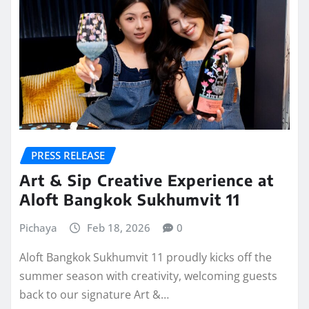
PRESS RELEASE
​​Art & Sip Creative Experience at
Aloft Bangkok Sukhumvit 11
Pichaya
Feb 18, 2026
0
Aloft Bangkok Sukhumvit 11 proudly kicks off the
summer season with creativity, welcoming guests
back to our signature Art &…