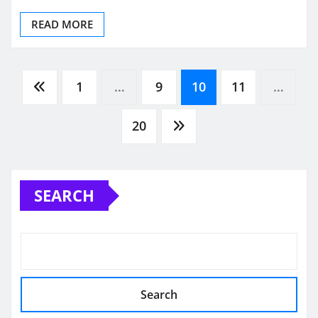
READ MORE
Posts
1
…
9
10
11
…
pagination
20
SEARCH
Search