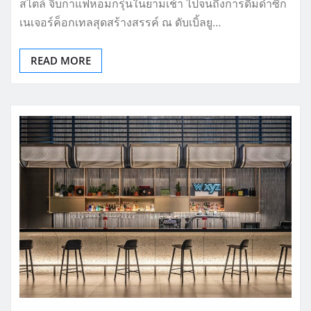
สไตล์ จิบกาแฟหอมกรุ่นในยามเช้า ไปจนถึงการดื่มด่ำซิก
เนเจอร์ค็อกเทลสุดสร้างสรรค์ ณ ดับเบิ้ลยู…
READ MORE