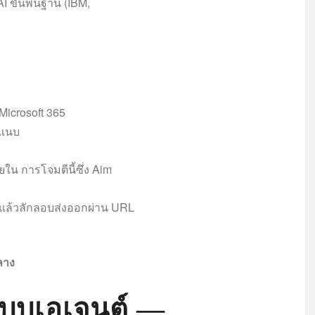
 ขั้นพื้นฐาน (IBM,
Microsoft 365
ล์แนบ
ใน การโจมตีนี้ซึ่ง Aim
 แล้วลักลอบส่งออกผ่าน URL
ลาง
แบบเอเจนต์ —