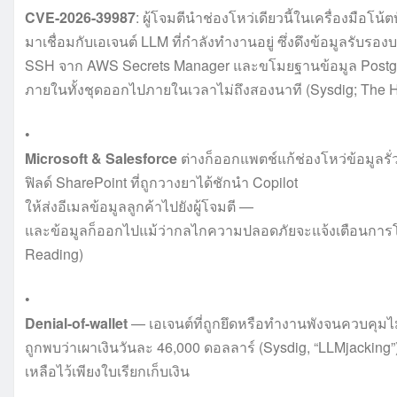
CVE-2026-39987
: ผู้โจมตีนำช่องโหว่เดียวนี้ในเครื่องมือโน้ต
มาเชื่อมกับเอเจนต์ LLM ที่กำลังทำงานอยู่ ซึ่งดึงข้อมูลรับรองบ
SSH จาก AWS Secrets Manager และขโมยฐานข้อมูล Post
ภายในทั้งชุดออกไปภายในเวลาไม่ถึงสองนาที (Sysdig; The H
•
Microsoft & Salesforce
ต่างก็ออกแพตช์แก้ช่องโหว่ข้อมูลร
ฟิลด์ SharePoint ที่ถูกวางยาได้ชักนำ Copilot
ให้ส่งอีเมลข้อมูลลูกค้าไปยังผู้โจมตี —
และข้อมูลก็ออกไปแม้ว่ากลไกความปลอดภัยจะแจ้งเตือนการโ
Reading)
•
Denial-of-wallet
— เอเจนต์ที่ถูกยึดหรือทำงานพังจนควบคุมไม่ไ
ถูกพบว่าเผาเงินวันละ 46,000 ดอลลาร์ (Sysdig, “LLMjacking”
เหลือไว้เพียงใบเรียกเก็บเงิน