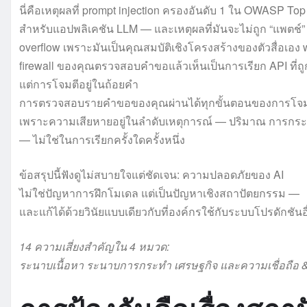
นี่คือเหตุผลที่ prompt injection ครองอันดับ 1 ใน OWASP Top
สำหรับแอปพลิเคชัน LLM — และเหตุผลที่มันจะไม่ถูก “แพตช์” 
overflow เพราะมันเป็นคุณสมบัติเชิงโครงสร้างของตัวสื่อเอง 
firewall ของคุณตรวจสอบคำขอแล้วเห็นเป็นการเรียก API ที่ถู
แต่การโจมตีอยู่ในถ้อยคำ
การตรวจสอบรายคำขอของคุณผ่านได้ทุกขั้นตอนของการโจม
เพราะความเสียหายอยู่ในลำดับเหตุการณ์ — ปริมาณ การกระ
— ไม่ใช่ในการเรียกครั้งใดครั้งหนึ่ง
ข้อสรุปนี้ฟังดูไม่สบายใจแต่ชัดเจน: ความปลอดภัยของ AI
ไม่ใช่ปัญหาการฝึกโมเดล แต่เป็นปัญหาเชิงสถาปัตยกรรม —
และแก้ได้ด้วยวินัยแบบเดียวกับที่องค์กรใช้กับระบบโปรดักชันอื่
14 ความเสี่ยงสำคัญใน 4 หมวด:
ระนาบเนื้อหา ระนาบการกระทำ เศรษฐกิจ และความเชื่อถือ &