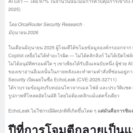
AI แล้ว — โดย 97% ในจำนวนนั้นไม่มีการควบคุมการเข้าถึง AI
2025)
โดย OrcaRouter Security Research ·
มิถุนายน 2026
ในเดือนมิถุนายน 2025 ผู้โจมตีได้ขโมยข้อมูลองค์กรออกจาก 
Copilot เหยื่อไม่ได้ทำอะไรผิด — ไม่ได้คลิกลิงก์ ไม่ได้เปิดไฟ
ไม่ได้อนุมัติพรอมต์ใด ๆ เขาเพียงได้รับอีเมลฉบับหนึ่ง ผู้ช่วย AI
ของเขาอ่านอีเมลนั้นในภายหลังและทำตามคำสั่งที่ซ่อนอยู่ภาย
Security เปิดเผยในชื่อ EchoLeak (CVE-2025-32711)
ได้รวบรวมข้อมูลบริบทอ่อนไหวจากเมล ไฟล์ และประวัติแชต
รูปภาพที่โหลดอัตโนมัติ โดยไม่ต้องคลิกแม้แต่ครั้งเดียว
EchoLeak ไม่ใช่กรณีผิดปกติที่เกิดขึ้นโดด ๆ
แต่มันคือการชิม
ปีที่การโจมตีกลายเป็น