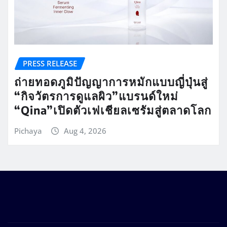
PRESS RELEASE
ถ่ายทอดภูมิปัญญาการหมักแบบญี่ปุ่นสู่
“กิจวัตรการดูแลผิว”แบรนด์ใหม่
“Qina”เปิดตัวเฟเชียลเซรัมสู่ตลาดโลก
Pichaya
Aug 4, 2026