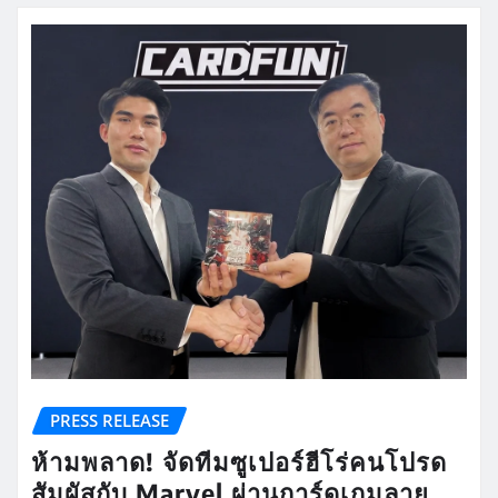
PRESS RELEASE
ห้ามพลาด! จัดทีมซูเปอร์ฮีโร่คนโปรด
สัมผัสกับ Marvel ผ่านการ์ดเกมลาย